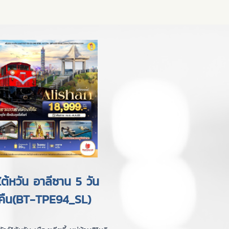
์ไต้หวัน อาลีซาน 5 วัน
คืน(BT-TPE94_SL)