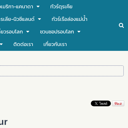
์อเมริกา-แคนาดา
ทัวร์ตุรเคีย
รเลีย-นิวซีแลนด์
ทัวร์เรือล่องแม่น้ำ
ี่ยวรอบโลก
ชวนชอปรอบโลก
ติดต่อเรา
เกี่ยวกับเรา
ur