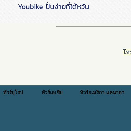
Youbike ปั่นง่ายที่ไต้หวัน
โทร
ทัวร์ยุโรป
ทัวร์เอเชีย
ทัวร์อเมริกา-แคนาดา