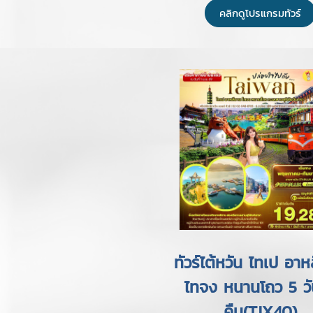
คลิกดูโปรแกรมทัวร์
ทัวร์ไต้หวัน ไทเป อาห
ไทจง หนานโถว 5 วั
คืน(TJX40)