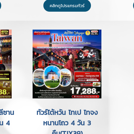
คลิกดูโปรแกรมทัวร์
ลีซาน
ทัวร์ไต้หวัน ไทเป ไทจง
น 4
หนานโถว 4 วัน 3
คืน(TJX39)