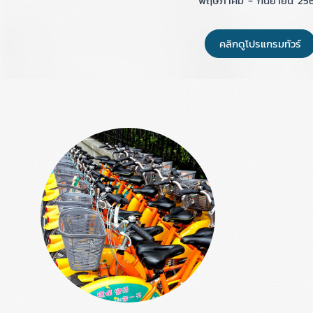
พฤษภาคม - กันยายน 25
คลิกดูโปรแกรมทัวร์