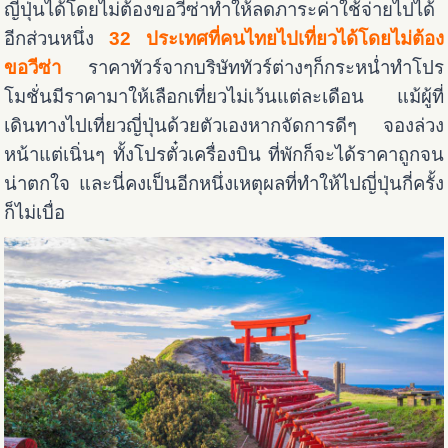
ญี่ปุ่นได้โดยไม่ต้องขอวีซ่าทำให้ลดภาระค่าใช้จ่ายไปได้
อีกส่วนหนึ่ง
32 ประเทศที่คนไทยไปเที่ยวได้โดยไม่ต้อง
ขอวีซ่า
ราคาทัวร์จากบริษัททัวร์ต่างๆก็กระหน่ำทำโปร
โมชั่นมีราคามาให้เลือกเที่ยวไม่เว้นแต่ละเดือน แม้ผู้ที่
เดินทางไปเที่ยวญี่ปุ่นด้วยตัวเองหากจัดการดีๆ จองล่วง
หน้าแต่เนิ่นๆ ทั้งโปรตั๋วเครื่องบิน ที่พักก็จะได้ราคาถูกจน
น่าตกใจ และนี่คงเป็นอีกหนึ่งเหตุผลที่ทำให้ไปญี่ปุ่นกี่ครั้ง
ก็ไม่เบื่อ