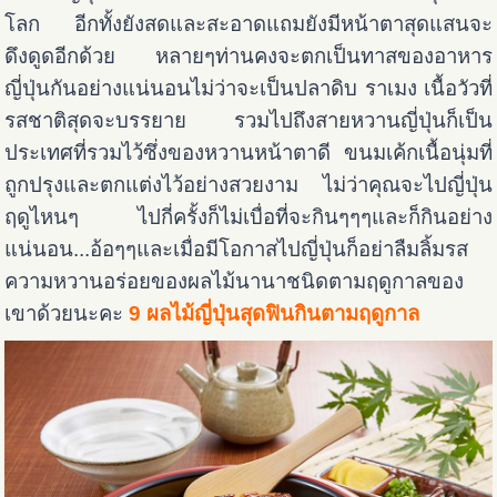
โลก อีกทั้งยังสดและสะอาดแถมยังมีหน้าตาสุดแสนจะ
ดึงดูดอีกด้วย หลายๆท่านคงจะตกเป็นทาสของอาหาร
ญี่ปุ่นกันอย่างแน่นอนไม่ว่าจะเป็นปลาดิบ ราเมง เนื้อวัวที่
รสชาติสุดจะบรรยาย รวมไปถึงสายหวานญี่ปุ่นก็เป็น
ประเทศที่รวมไว้ซึ่งของหวานหน้าตาดี ขนมเค้กเนื้อนุ่มที่
ถูกปรุงและตกแต่งไว้อย่างสวยงาม ไม่ว่าคุณจะไปญี่ปุ่น
ฤดูไหนๆ ไปกี่ครั้งก็ไม่เบื่อที่จะกินๆๆๆและก็กินอย่าง
แน่นอน...อ้อๆๆและเมื่อมีโอกาสไปญี่ปุ่นก็อย่าลืมลิ้มรส
ความหวานอร่อยของผลไม้นานาชนิดตามฤดูกาลของ
เขาด้วยนะคะ
9 ผลไม้ญี่ปุ่นสุดฟินกินตามฤดูกาล