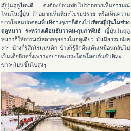
ญี่ปุ่นฤดูไหนดี คงต้องย้อนกลับไปว่าอยากเห็นอารมณ์
ไหนในญี่ปุ่น ถ้าอยากเห็นหิมะโปรยปราย หรือเห็นความ
ขาวโพลนปกคลุมพื้นที่ต่างๆเราก็ต้องไป
เที่ยวญี่ปุ่นในช่วง
ฤดูหนาว ระหว่างเดือนธันวาคม-กุมภาพันธ์
ญี่ปุ่นในฤดู
หนาวก็ให้อารมณ์หลายๆอย่างในฤดูเดียว มันมีอารมณ์เห
งาๆ บ้างก็รู้สึกโรแมนติก บ้างก็รู้สึกตื่นเต้นเหมือนกลับไป
เป็นเด็กอีกครั้งเพราะอยากจะกระโดดโลดเต้นจับหิมะ
ขาวๆโยนขึ้นไปสูงๆ