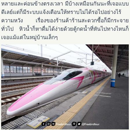
หลายและค่อนข้างตรงเวลา มีบ้างเหมือนกันนะที่เจอแบบ
ดีเลย์แต่ก็มีระบบแจ้งเตือนให้ทราบไม่ได้รอไปอย่างไร้
ความหวัง เรื่องของร้านค้าร้านสะดวกซื้อก็มีกระจาย
ทั่วไป หิวน้ำก็หาดื่มได้ง่ายด้วยตู้กดน้ำที่หันไปทางไหนก็
เจอแม้แต่ในหมู่บ้านเล็กๆ