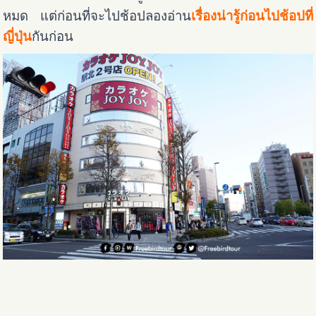
หมด แต่ก่อนที่จะไปช้อปลองอ่าน
เรื่องน่ารู้ก่อนไปช้อปที่
ญี่ปุ่น
กันก่อน