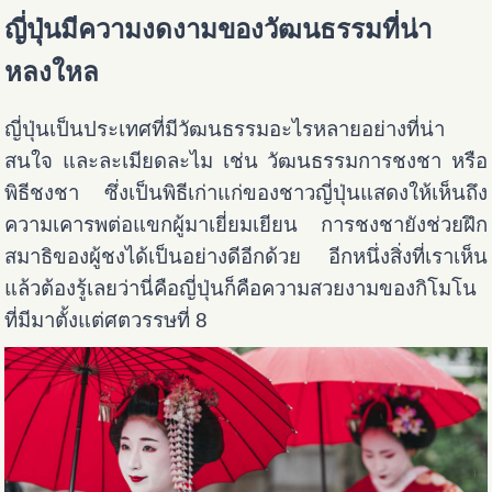
ญี่ปุ่นมีความงดงามของวัฒนธรรมที่น่า
หลงใหล
ญี่ปุ่นเป็นประเทศที่มีวัฒนธรรมอะไรหลายอย่างที่น่า
สนใจ และละเมียดละไม เช่น วัฒนธรรมการชงชา หรือ
พิธีชงชา ซึ่งเป็นพิธีเก่าแก่ของชาวญี่ปุ่นแสดงให้เห็นถึง
ความเคารพต่อแขกผู้มาเยี่ยมเยียน การชงชายังช่วยฝึก
สมาธิของผู้ชงได้เป็นอย่างดีอีกด้วย อีกหนึ่งสิ่งที่เราเห็น
แล้วต้องรู้เลยว่านี่คือญี่ปุ่นก็คือความสวยงามของกิโมโน
ที่มีมาตั้งแต่ศตวรรษที่ 8