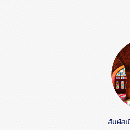
สัมผัสเ