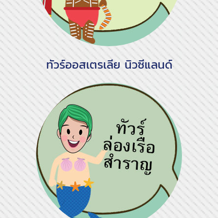
ทัวร์ออสเตรเลีย นิวซีแลนด์