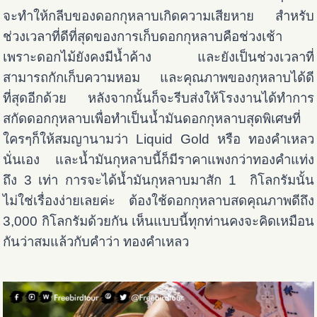
จะทำให้กลีบของดอกกุหลาบเกิดความเสียหาย สำหรับ
ช่วงเวลาที่ดีที่สุดของการเก็บดอกกุหลาบคือช่วงเช้า
เพราะดอกไม้ยังคงมีน้ำค้าง และยังเป็นช่วงเวลาที่
สามารถกักเก็บความหอม และคุณภาพของกุหลาบได้ดี
ที่สุดอีกด้วย หลังจากนั้นก็จะรีบส่งให้โรงงานได้ทำการ
สกัดดอกกุหลาบเพื่อทำเป็นน้ำมันดอกกุหลาบสุดพิเศษที่
ใครๆก็ให้สมญานามว่า Liquid Gold หรือ ทองคำเหลว
นั่นเอง และน้ำมันกุหลาบนี้ก็มีราคาแพงกว่าทองคำแท่ง
ถึง 3 เท่า การจะได้น้ำมันกุหลาบมาสัก 1 กิโลกรัมนั้น
ไม่ใช่เรื่องง่ายเลยค่ะ ต้องใช้ดอกกุหลาบสดคุณภาพดีถึง
3,000 กิโลกรัมด้วยกัน เห็นแบบนี้ทุกท่านคงจะคิดเหมือน
กันว่าสมแล้วกับคำว่า ทองคำเหลว