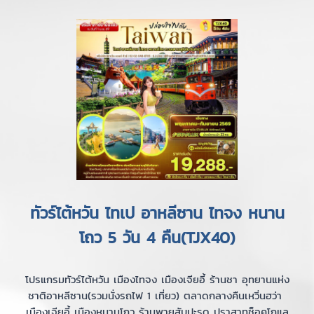
ทัวร์ไต้หวัน ไทเป อาหลีซาน ไทจง หนาน
โถว 5 วัน 4 คืน(TJX40)
โปรแกรมทัวร์ไต้หวัน เมืองไทจง เมืองเจียอี้ ร้านชา อุทยานแห่ง
ชาติอาหลีซาน(รวมนั่งรถไฟ 1 เที่ยว) ตลาดกลางคืนเหวิ่นฮว่า
เมืองเจียอี้ เมืองหนานโถว ร้านพายสับปะรด ปราสาทช็อคโกแล