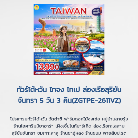
ทัวร์ไต้หวัน ไทจง ไทเป ล่องเรือสุริยัน
จันทรา 5 วัน 3 คืน(ZGTPE-2611VZ)
โปรแกรมทัวร์ไต้หวัน วัดต้าซี ฟาร์มดอกไม้จงเซ่อ หมู่บ้านสายรุ้ง
ร้านไอศกรีมมิยาฮาร่า เฝิงเจี่ยไนท์มาร์เก็ต ล่องเรือทะเลสาบ
สุริยันจันทรา ชมเกาะลาลู ร้านชาอู่หลง ร้านขนม พายสับปะรด