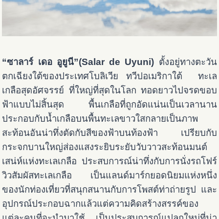
“ซาลาร์ เดอ อูยูนี”(Salar de Uyuni)
ตั้งอยู่ทางตะวัน
ตกเฉียงใต้ของประเทศโบลิเวีย ทวีปอเมริกาใต้ ทะเล
เกลือสุดอัศจรรย์ ที่ใหญ่ที่สุดในโลก ทอดยาวไปจรดขอบ
ฟ้าแบบไม่สิ้นสุด พื้นเกลือที่ถูกอัดแน่นเป็นเวลานาน
ประกอบกับน้ำเกลือบนพื้นทะเลขาวใสกลายเป็นภาพ
สะท้อนอันน่าทึ่งตัดกับสีของฟ้าบนท้องฟ้า เปรียบกับ
กระจกบานใหญ่ส่องแสงระยิบระยับวับวาวสะท้อนมนต์
เสน่ห์แห่งทะเลเกลือ ประสบการณ์น่าทึ่งกับการนั่งรถโฟร์
วิวสัมผัสทะเลเกลือ เป็นแลนด์มาร์กยอดนิยมแห่งหนึ่ง
ของนักท่องเที่ยวที่สนุกสนานกับการโพสต์ท่าถ่ายรูป และ
อุปกรณ์ประกอบฉากแล้วแต่ความคิดสร้างสรรค์ของ
แต่ละคนที่จะนำมาใช้ เป็นประสบการณ์แปลกใหม่ที่น่า