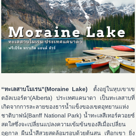
“ทะเลสาบโมเรน”(Moraine Lake)
ตั้งอยู่ในหุบเขาเข
ตอัลเบอร์ตา(Alberta) ประเทศแคนาดา เป็นทะเลสาบที่
เกิดจากการละลายของธารน้ำแข็งของเขตอุทยานแห่ง
ชาติบาฟน์(Banff National Park) น้ำทะเลสีเทอร์ควอยซ์
สดใสซึ่งจะเปลี่ยนแปลงความเข้มข้นของสีเมื่อเปลี่ยน
ฤดูกาล ผืนน้ำสีสวยสดล้อมรอบด้วยต้นสน เทือกเขา ยิ่ง