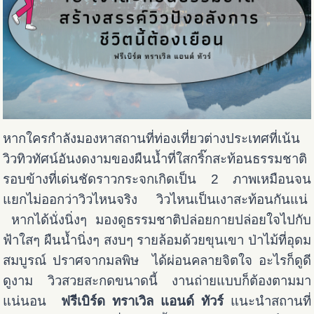
หากใครกำลังมองหาสถานที่ท่องเที่ยวต่างประเทศที่เน้น
วิวทิวทัศน์อันงดงามของผืนน้ำที่ใส
กริ๊ก
สะท้อนธรรมชาติ
รอบข้างที่เด่นชัดราวกระจกเกิดเป็น 2 ภาพเหมือนจน
แยกไม่ออกว่าวิวไหนจริง วิวไหนเป็นเงาสะท้อนกันแน่
หากได้นั่งนิ่งๆ มองดูธรรมชาติปล่อยกายปล่อยใจไปกับ
ฟ้าใสๆ ผืนน้ำนิ่งๆ สงบๆ รายล้อมด้วยขุนเขา ป่าไม้ที่อุดม
สมบูรณ์ ปราศจากมลพิษ ได้ผ่อนคลายจิตใจ อะไรก็ดูดี
ดูงาม วิวสวยสะกดขนาดนี้ งานถ่ายแบบก็ต้องตามมา
แน่นอน
ฟรีเบิร์ด ทราเวิล แอนด์ ทัวร์
แนะนำสถานที่