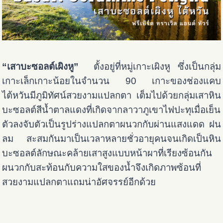
“เสาบะซอลต์เผิงหู”
ตั้งอยู่ที่หมู่เกาะเผิงหู ซึ่งเป็นกลุ่ม
เกาะเล็กเกาะน้อยในจำนวน 90 เกาะของช่องแคบ
ไต้หวันมีภูมิทัศน์สวยงามแปลกตา เต็มไปด้วยกลุ่มเสาหิน
บะซอลต์สีน้ำตาลแดงที่เกิดจากลาวาภูเขาไฟปะทุเมื่อเย็น
ตัวลงจับตัวเป็นรูปร่างแปลกตาผนวกกับผ่านแสงแดด ฝน
ลม สะสมกันมาเป็นเวลาหลายชั่วอายุคนจนเกิดเป็นหิน
บะซอลต์ลักษณะคล้ายเสาสูงแบบหน้าผาที่เรียงซ้อนกัน
ผนวกกับสะท้อนกับความใสของน้ำจึงเกิดภาพซ้อนที่
สวยงามแปลกตาแถมน่าอัศจรรย์อีกด้วย