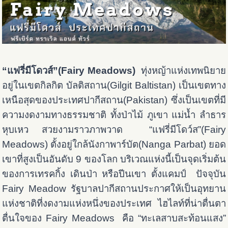
“แฟรี่มีโดวส์”(Fairy Meadows)
ทุ่งหญ้าแห่งเทพนิยาย
อยู่ในเขตกิลกิต บัลติสถาน(Gilgit Baltistan) เป็นเขตทาง
เหนือสุดของประเทศปากีสถาน(Pakistan) ซึ่งเป็นเขตที่มี
ความงดงามทางธรรมชาติ ทั้งป่าไม้ ภูเขา แม่น้ำ ลำธาร
หุบเหว สวยงามราวภาพวาด “แฟรี่มีโดว์ส”(Fairy
Meadows) ตั้งอยู่ใกล้นังกาพาร์บัต(Nanga Parbat) ยอด
เขาที่สูงเป็นอันดับ 9 ของโลก บริเวณแห่งนี้เป็นจุดเริ่มต้น
ของการเทรคกิ้ง เดินป่า หรือปีนเขา ตั้งแคมป์ ปัจจุบัน
Fairy Meadow รัฐบาลปากีสถานประกาศให้เป็นอุทยาน
แห่งชาติที่งดงามแห่งหนึ่งของประเทศ ไฮไลท์ที่น่าตื่นตา
ตื่นใจของ Fairy Meadows คือ “ทะเลสาบสะท้อนแสง”