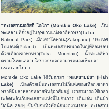
“ทะเลสาบมอร์สกี โอโก” (Morskie Oko Lake)
เป็น
ทะเลสาบที่ตั้งอยู่ในอุทยานแห่งชาติทาทรา(TaTra
National Park) เมืองซาโคพาเน(Zakopane) ประเทศ
โปแลนด์(Poland) เป็นทะเลสาบขนาดใหญ่ที่ล้อมรอบ
ด้วยเทือกเขาทาทรา(Tatra Mountain) น้ำทะเลสีฟ้า
ครามในทะเลสาบใสราวกระจกสามารถมองเห็นปลา
แหวกว่ายไปมา
Morskie Oko Lake ได้รับฉายา
“ทะเลสาบปลา”(Fish
Lake)
เนื่องด้วยเป็นทะเลสาบไม่กี่แห่งของเทือกเขาทา
ทราที่มีปลาหลากหลายพันธุ์อาศัยอยู่ เราสามารถใช้เวลา
เพลิดเพลินกับทะเลสาบแห่งนี้ไปกับการ เดินเล่น เดินป่า
ปิกนิค ค่อยๆ ซึมซับกับทิวทัศน์อันงดงามรอบๆ ทะเลสาบ