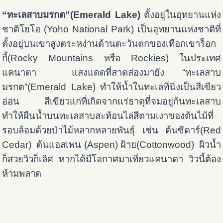
“ทะเลสาบมรกต”(Emerald Lake)
ตั้งอยู่ในอุทยานแห่ง
ชาติโยโฮ (Yoho National Park) เป็นอุทยานแห่งชาติที่
ตั้งอยู่บนเขาสูงตระหง่านด้านตะวันตกของเทือกเขาร็อก
กี้(Rocky Mountains หรือ Rockies) ในประเทศ
แคนาดา แสงแดดที่สาดส่องมายัง “ทะเลสาบ
มรกต”(Emerald Lake) ทำให้น้ำในทะเลที่นิ่งเป็นสีเขียว
อ่อน สีเขียวแก่ที่เกิดจากแร่ธาตุที่จมอยู่ก้นทะเลสาบ
ทำให้ผืนน้ำบนทะเลสาบสะท้อนไล่สีตามเงาของต้นไม้ที่
รอบล้อมด้วยป่าไม้หลากหลายพันธุ์ เช่น ต้นซีดาร์(Red
Cedar) ต้นแอสเพน (Aspen) ฝ้าย(Cottonwood) ผิวน้ำ
ก็สวยวิวก็เลิศ หากได้มีโอกาศมาเที่ยวแคนาดา วิวนี้ต้อง
ห้ามพลาด