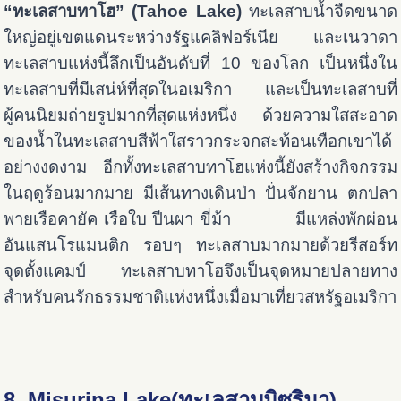
“ทะเลสาบทาโฮ” (Tahoe Lake)
ทะเลสาบน้ำจืดขนาด
ใหญ่อยู่เขตแดนระหว่างรัฐแคลิฟอร์เนีย และเนวาดา
ทะเลสาบแห่งนี้ลึกเป็นอันดับที่ 10 ของโลก เป็นหนึ่งใน
ทะเลสาบที่มีเสน่ห์ที่สุดในอเมริกา และเป็นทะเลสาบที่
ผู้คนนิยมถ่ายรูปมากที่สุดแห่งหนึ่ง ด้วยความใสสะอาด
ของน้ำในทะเลสาบสีฟ้าใสราวกระจกสะท้อนเทือกเขาได้
อย่างงดงาม อีกทั้งทะเลสาบทาโฮแห่งนี้ยังสร้างกิจกรรม
ในฤดูร้อนมากมาย มีเส้นทางเดินป่า ปั่นจักยาน ตกปลา
พายเรือคายัค เรือใบ ปีนผา ขี่ม้า มีแหล่งพักผ่อน
อันแสนโรแมนติก รอบๆ ทะเลสาบมากมายด้วยรีสอร์ท
จุดตั้งแคมป์ ทะเลสาบทาโฮจึงเป็นจุดหมายปลายทาง
สำหรับคนรักธรรมชาติแห่งหนึ่งเมื่อมาเที่ยวสหรัฐอเมริกา
8. Misurina Lake(ทะเลสาบมิซูรินา)