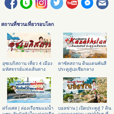
สถานที่ชวนเที่ยวรอบโลก
อุซเบกิสถาน เที่ยว 4 เมือง
คาซัคสถาน ดินแดนพันสี
มหัศจรรย์แห่งเส้นทาง
ประตูสู่เอเชียกลาง
สายไหม
ฝรั่งเศส | ล่องเรือชมแม่น้ำ
บอลข่าน | เปิดประตูสู่ 7 ดิน
แซน สัมผัสหัวใจแห่งปารีส
แดนบอลข่าน เสน่ห์ลับๆ ที่