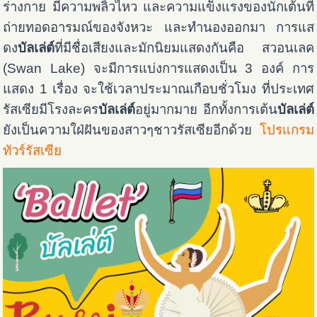
ร่างกาย มีความพลิ้วไหว และความแข็งแรงของนักเต้นที่
ถ่ายทอดอารมณ์ของจังหวะ และทำนองออกมา การแส
ดง
บัลเล่ต์
ที่มีชื่อเสียงและมักนิยมแสดงกันคือ สวอนเลค
(Swan Lake) จะมีการแบ่งการแสดงเป็น 3 องค์ การ
แสดง 1 เรื่อง จะใช้เวลาประมาณเกือบชั่วโมง ที่ประเทศ
รัสเซียมีโรงละคร
บัลเล่ต์
อยู่มากมาย อีกทั้งการเต้น
บัลเล่ต์
ยังเป็นความใฝ่ฝันของสาวๆชาวรัสเซียอีกด้วย
โปรแกรม
ทัวร์รัสเซีย