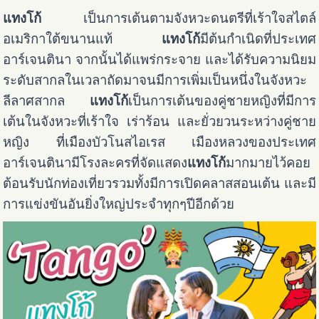
แทงโก้
เป็นการเต้นตามจังหวะดนตรีที่เร้าใจสไตล์
อเมริกาใต้ขนานแท้
แทงโก้
มีต้นกำเนิดที่ประเทศ
อาร์เจนตินา จากนั้นได้แพร่กระจาย และได้รับความนิยม
ระดับสากลในเวลาถัดมาจนมีการเพิ่มเป็นหนึ่งในจังหวะ
ลีลาศสากล
แทงโก้
เป็นการเต้นของคู่ชายหญิงที่มีการ
เต้นในจังหวะที่เร้าใจ เร่าร้อน และยั่วยวนระหว่างคู่ชาย
หญิง ที่เมืองบัวโนสไอเรส เมืองหลวงของประเทศ
อาร์เจนตินามีโรงละครที่จัดแสดง
แทงโก้
มากมายไว้คอย
ต้อนรับนักท่องเที่ยวรวมทั้งมีการเปิดคลาสสอนเต้น และมี
การแข่งขันอันยิ่งใหญ่ประจำทุกๆปีอีกด้วย