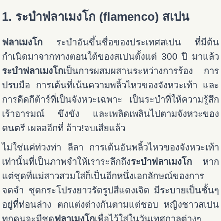
1. ระบำฟลาเมงโก (flamenco) สเปน
ฟลาเมงโก
ระบำอันขึ้นชื่อของประเทศสเปน ที่มีต้น
กำเนิดมาจากทางตอนใต้ของสเปนตั้งแต่ 300 ปี มาแล้ว
ระบำฟลาเมงโก
เป็นการผสมผสานระหว่างการร้อง การ
ปรบมือ การเต้นที่เน้นความพลิ้วไหวของจังหวะเท้า และ
การดีดกีต้าร์ที่เป็นจังหวะเฉพาะ เป็นระบำที่ให้ความรู้สึก
เร้าอารมณ์ ขึงขัง และเพลิดเพลินไปตามจังหวะของ
ดนตรี เผลออีกที่ อ้าว!จบเสียแล้ว
ไม่ใช่แค่ท่วงท่า ลีลา การเต้นอันพลิ้วไหวของจังหวะเท้า
เท่านั้นที่เป็นภาพจำให้เราระลึกถึง
ระบำฟลาเมงโก
หาก
แต่ชุดที่แม่สาวสวมใส่ก็เป็นอีกหนึ่งเอกลักษณ์ของการ
จดจำ ชุดกระโปรงยาวรัดรูปสีแดงเจิด มีระบายเป็นชั้นๆ
อยู่ที่ท่อนล่าง ตกแต่งต่างกันตามแต่ชอบ หญิงชาวสเปน
ทุกคนจะมีชุด
ฟลาเมงโก
เพื่อไว้ใส่ในวันเทศกาลต่างๆ