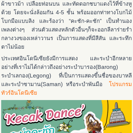
ผ้าขาวม้า เปลือยท่อนบน และทัดดอกชบาแดงไว้ที่ข้างหู
ด้วย โดยจะนั่งล้อมกัน 4-5 ชั้น พร้อมออกท่าทางโบกไม้
โบกมือแบบลิง และร้องว่า “คะชัก-คะชัก” เป็นทำนอง
เพลงต่างๆ ส่วนตัวแสดงหลักตัวอื่นๆก็จะออกลีลาร่ายรำ
กลางวงของเหล่าวานร เป็นการแสดงที่มีสีสัน และระทึก
ตาไม่น้อย
ประเทศอินโดนีเซียยังมีการแสดง และระบำอีกหลาย
อย่างที่เราไม่ได้กล่าวถึงอย่างระบำบารอง(Barong)
ระบำเลกอง(Legong) ที่เป็นการแสดงขึ้นชื่อของบาหลี
และระบำซามาน(Saman) หรือระบำพันมือ
โปรแกรม
ทัวร์อินโดนีเซีย