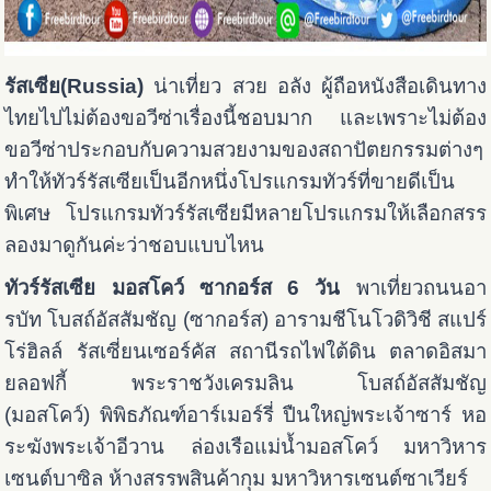
รัสเซีย(Russia)
น่าเที่ยว สวย อลัง ผู้ถือหนังสือเดินทาง
ไทยไปไม่ต้องขอวีซ่าเรื่องนี้ชอบมาก และเพราะไม่ต้อง
ขอวีซ่าประกอบกับความสวยงามของสถาปัตยกรรมต่างๆ
ทำให้ทัวร์รัสเซียเป็นอีกหนึ่งโปรแกรมทัวร์ที่ขายดีเป็น
พิเศษ โปรแกรมทัวร์รัสเซียมีหลายโปรแกรมให้เลือกสรร
ลองมาดูกันค่ะว่าชอบแบบไหน
ทัวร์
รัสเซีย มอสโคว์ ซากอร์ส 6 วัน
พาเที่ยว
ถนนอา
รบัท
โบสถ์อัสสัมชัญ (ซากอร์ส)
อารามชีโนโวดิวิชี
สแปร์
โร่ฮิลล์
รัสเซี่ยนเซอร์คัส
สถานีรถไฟใต้ดิน
ตลาดอิสมา
ยลอฟกี้
พระราชวังเครมลิน
โบสถ์อัสสัมชัญ
(มอสโคว์)
พิพิธภัณฑ์อาร์เมอร์รี่
ปืนใหญ่พระเจ้าซาร์
หอ
ระฆังพระเจ้าอีวาน
ล่องเรือแม่น้ำมอสโคว์
มหาวิหาร
เซนต์บาซิล
ห้างสรรพสินค้ากุม
มหาวิหารเซนต์ซาเวียร์