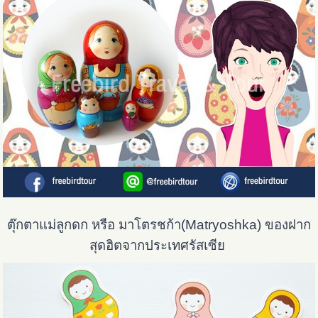
ตุ๊กตาแม่ลูกดก หรือ มาโตรชก้า(Matryoshka) ของฝาก
สุดฮิตจากประเทศรัสเซีย