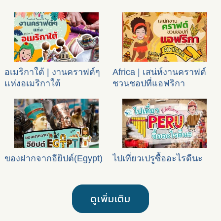
อเมริกาใต้ | งานคราฟต์ๆ
Africa | เสน่ห์งานคราฟต์
แห่งอเมริกาใต้
ชวนชอปที่แอฟริกา
ของฝากจากอียิปต์(Egypt‎)
ไปเที่ยวเปรูซื้ออะไรดีนะ
ดูเพิ่มเติม