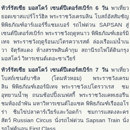
ทัวร์รัสเซีย มอสโคว์ เซนต์ปีเตอร์สเบิร์ก 6 วัน
พาเที่ยว
ยอดเขาสแปร์โรว์ฮิล พระราชวังเครมลิน โบสถ์อัสสัมชัญ
พิพิธภัณฑ์อาร์เมอร์รี่แชมเบอร์ รถไฟด่วน SAPSAN สู่
เซนต์ปีเตอร์สเบิร์ก พระราชวังฤดูหนาว พิพิธภัณฑ์เฮอร์มิ
เทจ พระราชวังฤดูร้อนเปโตรควาเรสต์ ล่องเรือแม่น้ำเน
วา จัตุรัสแดง ห้างสรรพสินค้ากุม สถานีรถไฟใต้ดินกรุง
มอสโคว์ วิหารเซนต์เดอะซาเวียร์
ทัวร์รัสเซีย มอสโคว์ เซนต์ปีเตอร์สเบิร์ก 7 วัน
พาเที่ยว
โบสถ์เซนต์บาซิล (โดมหัวหอม) พระราชวังเครม
ลิน พิพิธภัณฑ์เฮอร์มิเทจ พระราชวังเปโตรวาเรส ชม
อุทยานน้ำพุ ถนนช้อปปิ้งเนฟสกี้ พระราชวังแคทเธอรีน
ชมห้องอำพัน มหาวิหารเซนต์ไอแซค พิพิธภัณฑ์เรือออโร
ร่า ชิมไข่ปลาคาร์เวียร์และว้อดก้า ชมการแสดงละคร
สัตว์ Russian Circus นั่งรถไฟด่วน Sapsan Train นั่ง
รถไฟตู้นอน First Class