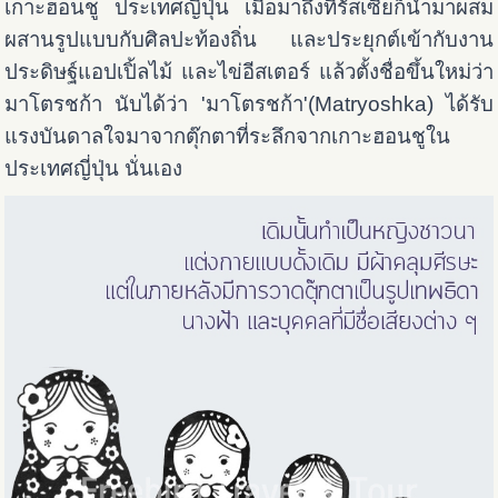
เกาะฮอนชู ประเทศญี่ปุ่น เมื่อมาถึงที่รัสเซียก็นำมาผสม
ผสานรูปแบบกับศิลปะท้องถิ่น และประยุกต์เข้ากับงาน
ประดิษฐ์แอปเปิ้ลไม้ และไข่อีสเตอร์ แล้วตั้งชื่อขึ้นใหม่ว่า
มาโตรชก้า นับได้ว่า 'มาโตรชก้า'(Matryoshka) ได้รับ
แรงบันดาลใจมาจากตุ๊กตาที่ระลึกจากเกาะฮอนชูใน
ประเทศญี่ปุ่น นั่นเอง