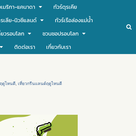
์อเมริกา-แคนาดา
ทัวร์ตุรเคีย
รเลีย-นิวซีแลนด์
ทัวร์เรือล่องแม่น้ำ
ี่ยวรอบโลก
ชวนชอปรอบโลก
ติดต่อเรา
เกี่ยวกับเรา
ฤดูไหนดี
,
เที่ยวกรีนแลนด์ฤดูไหนดี