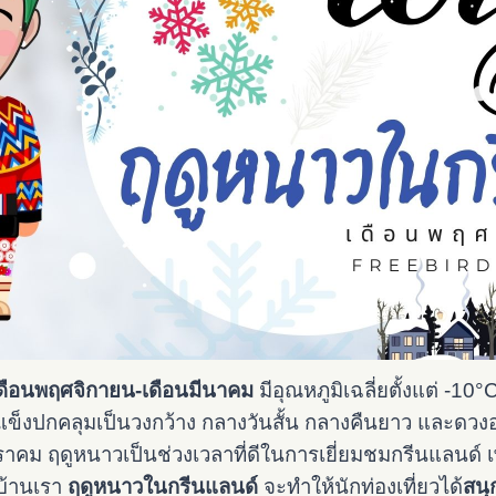
่เดือนพฤศจิกายน-เดือนมีนาคม
มีอุณหภูมิเฉลี่ยตั้งแต่ -10
ำแข็งปกคลุมเป็นวงกว้าง กลางวันสั้น กลางคืนยาว
และดวงอา
คม ฤดูหนาวเป็นช่วงเวลาที่ดีในการเยี่ยมชมกรีนแลนด์ 
งบ้านเรา
ฤดูหนาวในกรีนแลนด์
จะทำให้นักท่องเที่ยวได้
สนุ