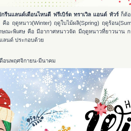
ปกรีนแลนด์เดือนไหนดี
ฟรีเบิร์ด ทราเวิล แอนด์ ทัวร์
ก็ต้
กาล คือ ฤดูหนาว(Winter) ฤดูใบไม้ผลิ(Spring) ฤดูร้อน(S
กษณะพิเศษ คือ มีอากาศหนาวจัด มีฤดูหนาวที่ยาวนาน กล
รีนแลนด์ ประกอบด้วย
เดือนพฤศจิกายน-มีนาคม