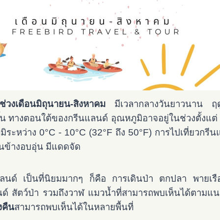
ช่วงเดือนมิถุนายน-สิงหาคม
มีเวลากลางวันยาวนาน ฤดู
นขึ้น ทางตอนใต้ของกรีนแลนด์ อุณหภูมิอาจอยู่ในช่วงตั้งแ
ิระหว่าง 0°C - 10°C (32°F ถึง 50°F) การไปเที่ยวกรีนแล
อนข้างอบอุ่น มีแดดจัด
แลนด์ เป็นที่นิยมมากๆ ก็คือ การเดินป่า ตกปลา พาย
นด์ สัตว์ป่า รวมถึงวาฬ แมวน้ำที่สามารถพบเห็นได้ตามแนว
งคืน
สามารถพบเห็นได้ในหลายพื้นที่