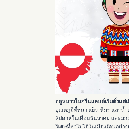
ฤดูหนาวในกรีนแลนด์เริ่มตั้งแต
อุณหภูมิที่หนาวเย็น หิมะ และน้
สัปดาห์ในเดือนธันวาคม และมกรา
วิเศษที่หาไม่ได้ในเมืองร้อนอย่า