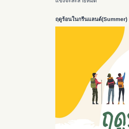
แข็งจะละลายหมด
ฤดูร้อน
ในกรีนแลนด์
(Summer)