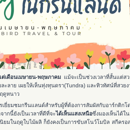
ั้งแต่เดือนเมษายน-พฤษภาคม
แม้จะเป็นช่วงเวลาที่สั้นแต่สว
ริ่มละลาย เผยให้เห็นทุ่งทุนดรา(Tundra) และทิวทัศน์ที่สว
ฤดูหนาว
ารเยี่ยมชมกรีนแลนด์สำหรับผู้ที่ต้องการสัมผัสกับอาร์กติกโ
ี้ยังเป็นเวลาที่ดีที่จะ
ได้เห็นแสงเหนือ
ซึ่งมองเห็นได้ใ
นิยมในฤดูใบไม้ผลิ ก็ยังคงเป็นการขับ
สโนว์โมบิล สกีครอสค