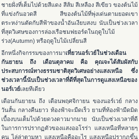
ชายฝั่งที่เต็มไปด้วยสีแดง สีส้ม สีเหลือง สีเขียว ของต้นไม้
ที่แข่งกันอวดสี สีของต้นไม้ที่พุ่งเด่นตามยอดเขา
ตระหง่านตัดกับสีฟ้าของน้ำอันเงียบสงบ นับเป็นช่วงเวลา
ที่สุดวิเศษของการล่องเรือชมฟยอร์ดในฤดูใบไม้
ร่วง(Autumn) หรือฤดูใบไม้เปลี่ยนสี
อีกหนึ่งกิจกรรมของการมา
เที่ยวนอร์เวย์ในช่วงเดือน
กันยายน ถึง เดือนตุลาคม คือ คุณจะได้สัมผัสกับ
ประสบการณ์ทางธรรมชาติสุดวิเศษอย่างแสงเหนือ ซึ่ง
ช่วงเวลานี้นับเป็นช่วงเวลาที่ดีที่สุดในการดูแสงเหนือของ
นอร์เวย์
เลยทีเดียว
เดือนกันยายน ถึง เดือนพฤศจิกายน ของนอร์เวย์ กลาง
วันสั้น กลางคืนยาว ท้องฟ้าจะมืดเร็ว ยามที่ท้องฟ้ามืดมิด
เบื้องบนเต็มไปด้วยดวงดาวมากมาย นับเป็นช่วงเวลาที่ดี
ในการการปรากฏตัวของแสงออโรร่า แสงเหนือที่หลายๆ
คน ไล่ล่าตามหา แสงเหนือคืออะไร แสงเหนือปรากฏขึ้น