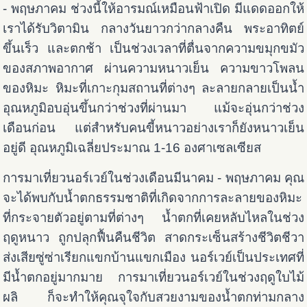
- พฤษภาคม ช่วงนี้ให้อารมณ์เหมือนฟ้าเปิด มีแดดออกให้
เราได้รับวิตามิน กลางวันยาวกว่ากลางคืน พระอาทิตย์
ขึ้นเร็ว และตกช้า เป็นช่วงเวลาที่ตื่นจากความขมุกขมัว
ของสภาพอากาศ ผ่านความหนาวเย็น ความขาวโพลน
ของหิมะ หิมะที่เกาะกุมสถานที่ต่างๆ ละลายกลายเป็นน้ำ
อุณหภูมิอบอุ่นขึ้นกว่าช่วงที่ผ่านมา แม้จะอุ่นกว่าช่วง
เดือนก่อน แต่สำหรับคนขี้หนาวอย่างเราก็ยังหนาวเย็น
อยู่ดี อุณหภูมิเฉลี่ยประมาณ 1-16 องศาเซลเซียส
การมาเที่ยวนอร์เวย์ในช่วงเดือนมีนาคม - พฤษภาคม คุณ
จะได้พบกับน้ำตกธรรมชาติที่เกิดจากการละลายของหิมะ
ที่กระจายตัวอยู่ตามที่ต่างๆ น้ำตกที่เคยหลับไหลในช่วง
ฤดูหนาว ถูกปลุกฟื้นคืนชีวิต สาดกระเซ็นสร้างชีวิตชีวา
ส่งเสียซู่ซ่าเรียกแขกบ้านแขกเมือง นอร์เวย์เป็นประเทศที่
มีน้ำตกอยู่มากมาย การมาเที่ยวนอร์เวย์ในช่วงฤดูใบไม้
ผลิ ก็จะทำให้คุณจุใจกับสวยงามของน้ำตกท่ามกลาง