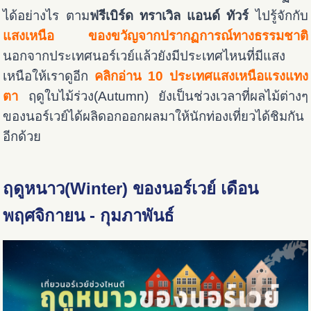
ได้อย่างไร ตาม
ฟรีเบิร์ด ทราเวิล แอนด์ ทัวร์
ไปรู้จักกับ
แสงเหนือ ของขวัญจากปรากฏการณ์ทางธรรมชาติ
นอกจากประเทศนอร์เวย์แล้วยังมีประเทศไหนที่มีแสง
เหนือให้เราดูอีก
คลิกอ่าน 10 ประเทศแสงเหนือแรงแทง
ตา
ฤดูใบไม้ร่วง(Autumn) ยังเป็นช่วงเวลาที่ผลไม้ต่างๆ
ของนอร์เวย์ได้ผลิดอกออกผลมาให้นักท่องเที่ยวได้ชิมกัน
อีกด้วย
ฤดูหนาว(Winter)
ของนอร์เวย์ เดือน
พฤศจิกายน - กุมภาพันธ์