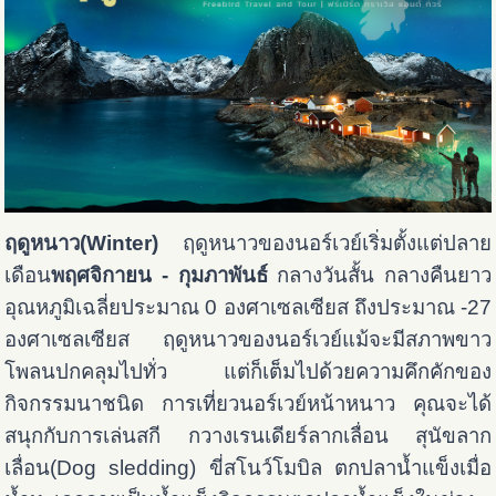
ฤดูหนาว(Winter)
ฤดูหนาวของนอร์เวย์เริ่มตั้งแต่ปลาย
เดือน
พฤศจิกายน - กุมภาพันธ์
กลางวันสั้น กลางคืนยาว
อุณหภูมิเฉลี่ยประมาณ 0 องศาเซลเซียส ถึงประมาณ -27
องศาเซลเซียส ฤดูหนาวของนอร์เวย์แม้จะมีสภาพขาว
โพลนปกคลุมไปทั่ว แต่ก็เต็มไปด้วยความคึกคักของ
กิจกรรมนาชนิด การเที่ยวนอร์เวย์หน้าหนาว คุณจะได้
สนุกกับการเล่นสกี กวางเรนเดียร์ลากเลื่อน สุนัขลาก
เลื่อน(Dog sledding) ขี่สโนว์โมบิล ตกปลาน้ำแข็งเมื่อ