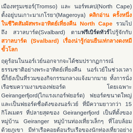
เมืองทรูมเซอร์(Tromso) และ นอร์ทเคป(North Cape)
ตั้งอยู่บนเกาะมาเกโรยา(Mageroya)
คลิกอ่าน ครั้งหนึ่ง
ในชีวิตสัมผัสพระอาทิตย์เที่ยงคืน North Cape
รวมไป
ถึง สวาลบาร์ด(Svalbard) ตาม
ฟรีเบิร์ดทัวร์
ไปรู้จักกับ
สวาลบาร์ด (Svalbard) เรื่องน่ารู้ก่อนยืนเท่กลางดงหมี
ขั้วโลก
ฤดูร้อนในนอร์เวย์นอกจากจะได้ชมปรากฏการณ์
ธรรมชาติอย่างพระอาทิตย์เที่ยงคืน นอร์เวย์ในช่วงเวลา
นี้ก็ยังเป็นที่รวมของกิจกรรมกลางแจ้งมากมาย ทั้งการนั่ง
เรือชมความงามของฟยอร์ด โดยเฉพาะ
Geirangerfjord(ไกแรงเกอร์ฟยอร์ด) ฟยอร์ดขนาดใหญ่
และเป็นฟยอร์ดชื่อดังของนอร์เวย์ ที่มีความยาวกว่า 15
กิโลเมตร ที่ปลายสุดของ Geirangerfjord เป็นที่ตั้งของ
หมู่บ้าน Geiranger หมู่บ้านท่องเที่ยวเล็กๆ ที่โอบล้อม
ด้วยภูเขา มีท่าเรือคอยต้อนรับเรือของนักท่องเที่ยวอย่าง