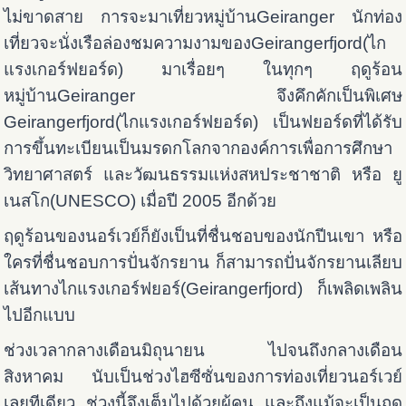
ไม่ขาดสาย การจะมาเที่ยวหมู่บ้านGeiranger นักท่อง
เที่ยวจะนั่งเรือล่องชมความงามของGeirangerfjord(ไก
แรงเกอร์ฟยอร์ด) มาเรื่อยๆ ในทุกๆ ฤดูร้อน
หมู่บ้านGeiranger จึงคึกคักเป็นพิเศษ
Geirangerfjord(ไกแรงเกอร์ฟยอร์ด) เป็นฟยอร์ดที่ได้รับ
การขึ้นทะเบียนเป็นมรดกโลกจากองค์การเพื่อการศึกษา
วิทยาศาสตร์ และวัฒนธรรมแห่งสหประชาชาติ หรือ ยู
เนสโก(UNESCO) เมื่อปี 2005 อีกด้วย
ฤดูร้อนของนอร์เวย์ก็ยังเป็นที่ชื่นชอบของนักปีนเขา หรือ
ใครที่ชื่นชอบการปั่นจักรยาน ก็สามารถปั่นจักรยานเลียบ
เส้นทางไกแรงเกอร์ฟยอร์(Geirangerfjord) ก็เพลิดเพลิน
ไปอีกแบบ
ช่วงเวลากลางเดือนมิถุนายน ไปจนถึงกลางเดือน
สิงหาคม นับเป็นช่วงไฮซีซั่นของการท่องเที่ยวนอร์เวย์
เลยทีเดียว ช่วงนี้จึงเต็มไปด้วยผู้คน และถึงแม้จะเป็นฤดู