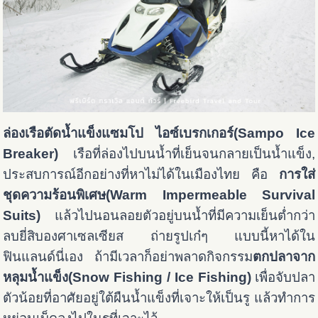
ล่องเรือตัดน้ำแข็งแซมโป ไอซ์เบรกเกอร์(Sampo Ice
Breaker)
เรือที่ล่องไปบนน้ำที่เย็นจนกลายเป็นน้ำแข็ง,
ประสบการณ์อีกอย่างที่หาไม่ได้ในเมืองไทย คือ
การใส่
ชุดความร้อนพิเศษ(Warm Impermeable Survival
Suits)
แล้วไปนอนลอยตัวอยู่บนน้ำที่มีความเย็นต่ำกว่า
ลบยี่สิบองศาเซลเซียส ถ่ายรูปเก๋ๆ แบบนี้หาได้ใน
ฟินแลนด์นี่เอง ถ้ามีเวลาก็อย่าพลาดกิจกรรม
ตกปลาจาก
หลุมน้ำแข็ง
(Snow Fishing / Ice Fishing)
เพื่อจับปลา
ตัวน้อยที่อาศัยอยู่ใต้ผืนน้ำแข็งที่เจาะให้เป็นรู แล้วทำการ