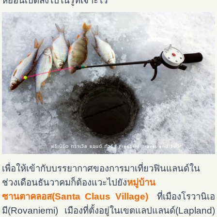
หย่อนเบ็ดลงไปในรูที่เจาะไว้
เพื่อให้เข้ากับบรรยากาศของการมาเที่ยวฟินแลนด์ใน
ช่วงเดือนธันวาคมก็ต้องแวะไปยัง
หมู่บ้าน
ซานตาคลอส(Santa Claus Village)
ที่เมืองโรวานิเอ
มี(Rovaniemi) เมืองที่ตั้งอยู่ในเขตแลปแลนด์(Lapland)