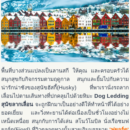
พื้นที่บางส่วนแปลงเป็นลานสกี ให้คุณ และครอบครัวได้
สนุกสุขกับกิจกรรมตามฤดูกาล สนุกและยิ้มไปกับความ
น่ารักน่าชังของสุนัขฮัสกี้(Husky) ที่พาเรานั่งรถลาก
เลื่อนไปตามเส้นทางที่ปกคลุมไปด้วยหิมะ
Dog Ledding
สุนัขลากเลื่อน
จะถูกฝึกมาเป็นอย่างดีให้ทำหน้าที่ได้อย่าง
ยอดเยี่ยม และวิ่งทะยานได้ต่อเนื่องเป็นชั่วโมงอย่างไม่
เหน็ดเหนื่อย สนุกกับการได้เล่น สโนว์โมบิล นั่งเรือชมฟ
ยอร์ด(Fjord) ที่วิวตลอดทางนั้นสวยเกินบรรยาย
'ฟยอร์ด'