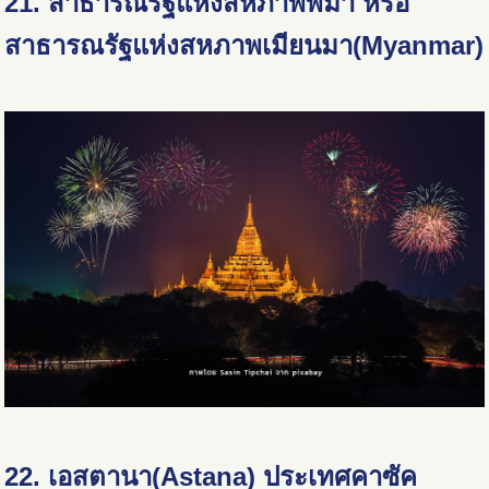
21.
สาธารณรัฐแห่งสหภาพพม่า หรือ
สาธารณรัฐแห่งสหภาพเมียนมา(Myanmar)
22. เอสตานา
(Astana)
ประเทศคาซัค