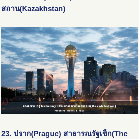
สถาน(Kazakhstan)
23. ปราก(Prague) สาธารณรัฐเช็ก(The