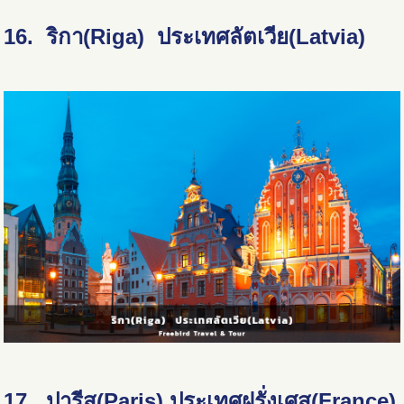
16. ริกา(Riga) ประเทศลัตเวีย(Latvia)
17. ปารีส(Paris) ประเทศฝรั่งเศส(France)