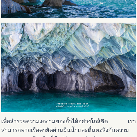
เพื่อสำรวจความงดงามของถ้ำได้อย่างใกล้ชิด เรา
สามารถพายเรือคายัคผ่านผืนน้ำและตื่นตะลึงกับความ