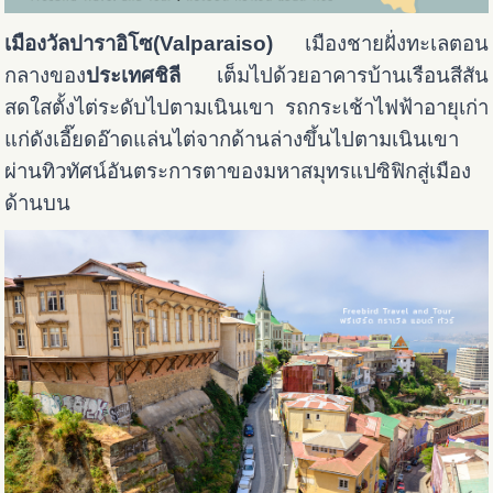
เมืองวัลปาราอิโซ(Valparaiso)
เมืองชายฝั่งทะเลตอน
กลางของ
ประเทศชิลี
เต็มไปด้วยอาคารบ้านเรือนสีสัน
สดใสตั้งไต่ระดับไปตามเนินเขา รถกระเช้าไฟฟ้าอายุเก่า
แก่ดังเอี๊ยดอ๊าดแล่นไต่จากด้านล่างขึ้นไปตามเนินเขา
ผ่านทิวทัศน์อันตระการตาของมหาสมุทรแปซิฟิกสู่เมือง
ด้านบน