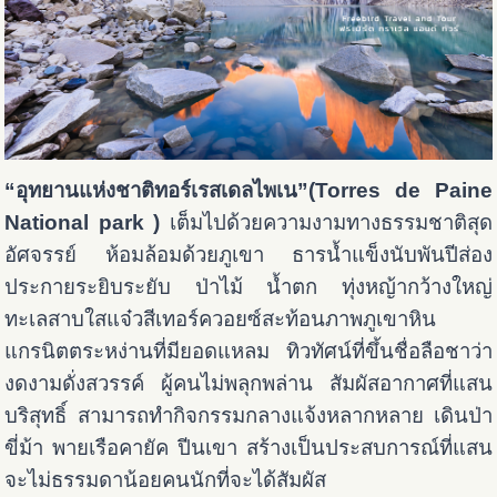
“อุทยานแห่งชาติทอร์เรสเดลไพเน”(Torres de Paine
National park )
เต็มไปด้วยความงามทางธรรมชาติสุด
อัศจรรย์ ห้อมล้อมด้วยภูเขา ธารน้ำแข็งนับพันปีส่อง
ประกายระยิบระยับ ป่าไม้ น้ำตก ทุ่งหญ้ากว้างใหญ่
ทะเลสาบใสแจ๋วสีเทอร์ควอยซ์สะท้อนภาพภูเขาหิน
แกรนิตตระหง่านที่มียอดแหลม ทิวทัศน์ที่ขึ้นชื่อลือชาว่า
งดงามดั่งสวรรค์ ผู้คนไม่พลุกพล่าน สัมผัสอากาศที่แสน
บริสุทธิ์ สามารถทำกิจกรรมกลางแจ้งหลากหลาย เดินป่า
ขี่ม้า พายเรือคายัค ปีนเขา สร้างเป็นประสบการณ์ที่แสน
จะไม่ธรรมดาน้อยคนนักที่จะได้สัมผัส