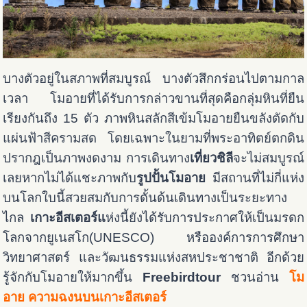
บางตัวอยู่ในสภาพที่สมบูรณ์ บางตัวสึกกร่อนไปตามกาล
เวลา โมอายที่ได้รับการกล่าวขานที่สุดคือกลุ่มหินที่ยืน
เรียงกันถึง 15 ตัว ภาพหินสลักสีเข้มโมอายยืนขลังตัดกับ
แผ่นฟ้าสีครามสด โดยเฉพาะในยามที่พระอาทิตย์ตกดิน
ปรากฎเป็นภาพงดงาม การเดินทาง
เที่ยวชิลี
จะไม่สมบูรณ์
เลยหากไม่ได้แชะภาพกับ
รูปปั้นโมอาย
มีสถานที่ไม่กี่แห่ง
บนโลกใบนี้สวยสมกับการดั้นด้นเดินทางเป็นระยะทาง
ไกล
เกาะอีสเตอร์แ
ห่งนี้ยังได้รับการประกาศให้เป็นมรดก
โลกจากยูเนสโก(UNESCO) หรือองค์การการศึกษา
วิทยาศาสตร์ และวัฒนธรรมแห่งสหประชาชาติ อีกด้วย
รู้จักกับโมอายให้มากขึ้น
Freebirdtour
ชวนอ่าน
โม
อาย ความฉงนบนเกาะอีสเตอร์