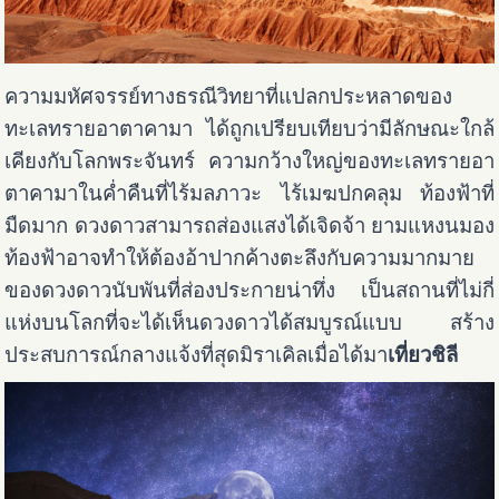
ความมหัศจรรย์ทางธรณีวิทยาที่แปลกประหลาดของ
ทะเลทรายอาตาคามา ได้ถูกเปรียบเทียบว่ามีลักษณะใกล้
เคียงกับโลกพระจันทร์
ความกว้างใหญ่ของทะเลทรายอา
ตาคามาในค่ำคืนที่ไร้มลภาวะ ไร้เมฆปกคลุม ท้องฟ้าที่
มืดมาก ดวงดาวสามารถส่องแสงได้เจิดจ้า ยามแหงนมอง
ท้องฟ้าอาจทำให้ต้องอ้าปากค้างตะลึงกับความมากมาย
ของดวงดาวนับพันที่ส่องประกายน่าทึ่ง เป็นสถานที่ไม่กี่
แห่งบนโลกที่จะได้เห็นดวงดาวได้สมบูรณ์แบบ
สร้าง
ประสบการณ์กลางแจ้งที่สุดมิราเคิลเมื่อได้มา
เที่ยวชิลี