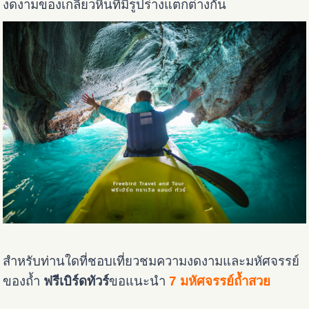
งดงามของเกลียวหินที่มีรูปร่างแตกต่างกัน
สำหรับท่านใดที่ชอบเที่ยวชมความงดงามและมหัศจรรย์
ของถ้ำ
ฟรีเบิร์ดทัวร์
ขอแนะนำ
7 มหัศจรรย์ถ้ำสวย