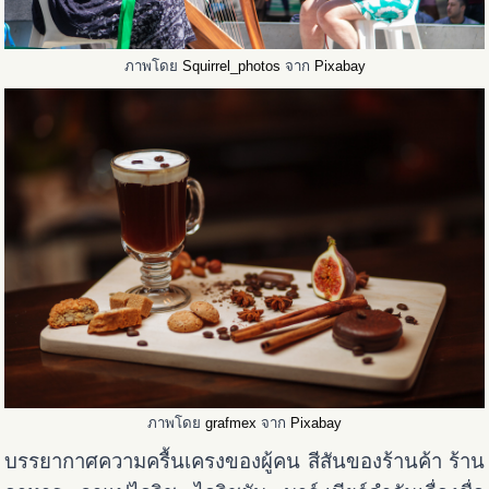
ภาพโดย
Squirrel_photos
จาก
Pixabay
ภาพโดย
grafmex
จาก
Pixabay
บรรยากาศความครื้นเครงของผู้คน สีสันของร้านค้า ร้าน