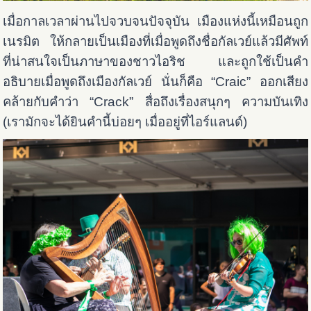
เมื่อกาลเวลาผ่านไปจวบจนปัจจุบัน เมืองแห่งนี้เหมือนถูก
เนรมิต ให้กลายเป็นเมืองที่เมื่อพูดถึงชื่อกัลเวย์แล้วมีศัพท์
ที่น่าสนใจเป็นภาษาของชาวไอริช และถูกใช้เป็นคำ
อธิบายเมื่อพูดถึงเมืองกัลเวย์ นั่นก็คือ “Craic” ออกเสียง
คล้ายกับคำว่า “Crack” สื่อถึงเรื่องสนุกๆ ความบันเทิง
(เรามักจะได้ยินคำนี้บ่อยๆ เมื่ออยู่ที่ไอร์แลนด์)