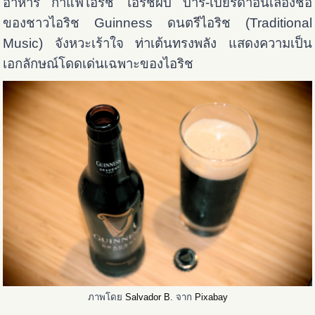
อาหาร กาแฟไอริช ไอริชผับ บาร์-เบียร์ดำอันเลื่องชื่อ
ของชาวไอริช Guinness ดนตรีไอริช (Traditional
Music) จังหวะเร้าใจ ท่าเต้นทรงพลัง แสดงความเป็น
เอกลักษณ์โดดเด่นเฉพาะของไอริช
ภาพโดย
Salvador B.
จาก
Pixabay