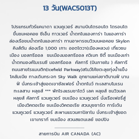
13 วัน(WAC5013T)
โปรแกรมทัวร์แคนาดา แวนคูเวอร์ สนามบินโตรอนโต โตรอนโต
ขึ้นชมหอคอย ซีเอ็น ทาวเวอร์ น้ำตกไนแองการ่า ไนแองการ่า
ล่องเรือชมน้ำตกไนแองการ่า ทานอาหารชมวิวบนหอคอย Skylon
คิงส์ตัน ล่องเรือ 1,000 เกาะ ออตโตวา(เมืองหลวง) เที่ยวชม
เมือง มอลทรีออล ชมเมืองมอลทรีออล ควิเบก ซิตี้ ชมเมืองเก่า
น้ำตกมองค์โมเรนซี มอลทรีออล คัลการี (บินภายใน ) คัลการี
ถนนสายโรแมนติก(Icefield Parkway)สโนว์โค้ชตะลุยทุ่งน้ำแข็ง
โคลัมเบีย ทางเดินกระจก Sky Walk อุทยานแห่งชาติบานฟ์ บาน
ฟ์ นั่งกระเช้าสู่ยอดเขาซัลเฟอร์ น้ำตกโบว์ ทะเลสาบโมเรน
ทะเลสาบ หลุยส์ *** พักโรงแรมชาโตว์ เลค หลุยส์ ชมวิวเลค
หลุยส์ คัลการี แวนคูเวอร์ ชมเมือง แวนคูเวอร์ นั่งเรือเฟอรี่สู่
เมืองวิคตอเรีย ชมเมืองวิคตอเรีย สวนบุชชาร์ต การ์เด้น
แวนคูเวอร์ แวนคูเวอร์ สะพานแขวนคาปิลาโน นั่งกระเช้าสู่ยอด
เขาเกราท์ ชมเมือง สวนสแตนเลย์ ชอปปิง
................................
สายการบิน AIR CANADA (AC)