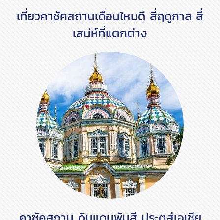
เที่ยวคาซัคสถานเดือนไหนดี สี่ฤดูกาล สี่
เสน่ห์ที่แตกต่าง
คาซัคสถาน ดินแดนพันสี ประตูสู่เอเชีย