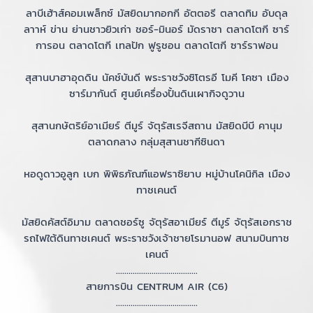
ลาบีเฮ้าส์คอมเพล็กซ์ มัสยิดมากอกกี อัตตอรี ตลาดทิม อับดุล
ลาาห์ ข่าน ย่านชาวยิวเก่า ชอร์-มินอร์ มัดราซา ตลาดโตกี ซาร์
การอน ตลาดโตกี เทลปัก ฟูรูชอน ตลาดโตกี ซาร์ราฟอน
สุสานบาฮาอุดดิน นัคช์บันดี พระราชวังซิโตรอี โมคี โคซา เมือง
ซาร์มากันต์ ศูนย์เครื่องปั้นดินเผากิจดูวาน
สุสานกษัตริย์อาเมียร์ ตีมูร์ จัตุรัสเรจีสถาน มัสยิดบีบี คานุม
ตลาดกลาง กลุ่มสุสานชากีซินดา
หอดูดาวอูลูก เบก พิพิธภัณฑ์แอฟราซิยาบ หมู่บ้านโคนิกิล เมือง
ทาชเคนต์
มัสยิดคัสต์อิมาม ตลาดชอร์ซู จัตุรัสอาเมียร์ ตีมูร์ จัตุรัสเอกราช
รถไฟใต้ดินทาชเคนต์ พระราชวังเจ้าชายโรมานอฟ สนามบินทาช
เคนต์
.......................................
สายการบิน CENTRUM AIR (C6)
.......................................