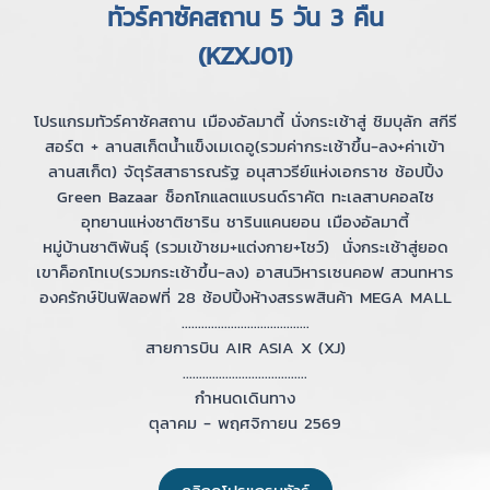
ทัวร์คาซัคสถาน 5 วัน 3 คืน
(KZXJ01)
โปรแกรมทัวร์คาซัคสถาน เมืองอัลมาตี้ นั่งกระเช้าสู่ ชิมบุลัก สกีรี
สอร์ต + ลานสเก็ตน้ำแข็งเมเดอู(รวมค่ากระเช้าขึ้น-ลง+ค่าเข้า
ลานสเก็ต) จัตุรัสสาธารณรัฐ อนุสาวรีย์แห่งเอกราช ช้อปปิ้ง
Green Bazaar ช็อกโกแลตแบรนด์ราคัต ทะเลสาบคอลไซ
อุทยานแห่งชาติชาริน ชารินแคนยอน เมืองอัลมาตี้
หมู่บ้านชาติพันธุ์ (รวมเข้าชม+แต่งกาย+โชว์) นั่งกระเช้าสู่ยอด
เขาค็อกโทเบ(รวมกระเช้าขึ้น-ลง) อาสนวิหารเซนคอฟ สวนทหาร
องครักษ์ปันฟิลอฟที่ 28 ช้อปปิ้งห้างสรรพสินค้า MEGA MALL
.......................................
สายการบิน AIR ASIA X (XJ)
......................................
กำหนดเดินทาง
ตุลาคม - พฤศจิกายน 2569