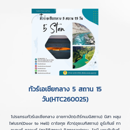
ทัวร์เอเชียกลาง 5 สถาน 15
วัน(HTC260025)
โปรแกรมทัวร์เอเชียกลาง อาชกาบัต(เติร์กเมนิสถาน) นิสา หลุม
ไฟนรก(Door to Hell) ดาโชกุซ คีวา(อุซเบกิสถาน) อูร์เก้นช์ ทา
ชเคนต์ คูจานด์ (ทาจิกิสถาน) อิสตาราฟชาน ไอนี เพนจิเค้นท์