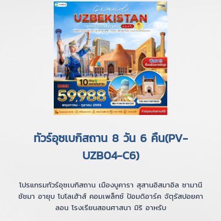
ทัวร์อุซเบกิสถาน 8 วัน 6 คืน(PV-
UZB04-C6)
โปรแกรมทัวร์อุซเบกิสถาน เมืองบูคารา สุสานอิสมาอิล ซามานี
ชัชมา อายุบ โบโลเฮ้าส์ คอมเพล็กซ์ ป้อมดิอาร์ค จัตุรัสปอยคา
ลอน โรงเรียนสอนศาสนา มิริ อาหรับ