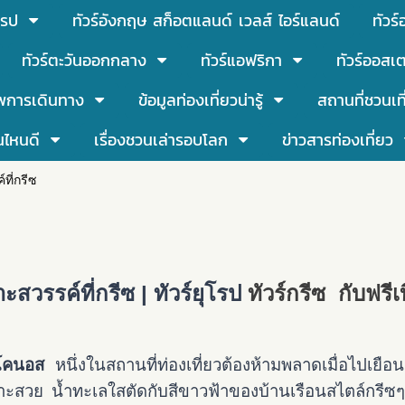
โรป
ทัวร์อังกฤษ สก็อตแลนด์ เวลส์ ไอร์แลนด์
ทัวร
ทัวร์ตะวันออกกลาง
ทัวร์แอฟริกา
ทัวร์ออสเต
พการเดินทาง
ข้อมูลท่องเที่ยวน่ารู้
สถานที่ชวนเท
นไหนดี
เรื่องชวนเล่ารอบโลก
ข่าวสารท่องเที่ยว
ที่กรีซ
สวรรค์ที่กรีซ | ทัวร์ยุโรป
ทัวร์กรีซ กับฟรีเบ
ิโคนอส
หนึ่งในสถานที่ท่องเที่ยวต้องห้ามพลาดเมื่อไปเยือน
ะสวย น้ำทะเลใสตัดกับสีขาวฟ้าของบ้านเรือนสไตล์กรีซๆ