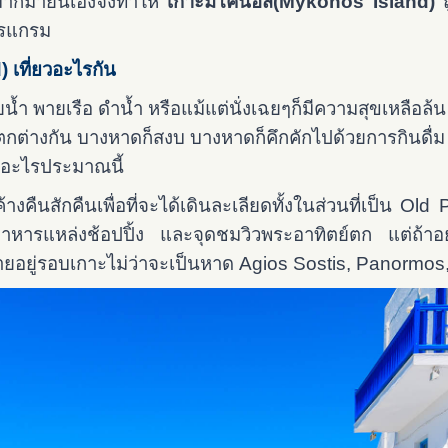
กมายนี่เองจึงทำให้
เกาะมิโคนอส(
Mykonos Island)
ปรแกรม
เที่ยวอะไรกัน
ายน้ำ พายเรือ ดำน้ำ หรือแม้แต่นั่งเฉยๆก็มีความสุขเหลือ
ตกต่างกัน บางหาดก็สงบ บางหาดก็คึกคักไปด้วยการกินดื่ม 
ไผ่อะไรประมาณนี้
างคืนสักคืนเพื่อที่จะได้เดินละเลียดทั้งในส่วนที่เป็น Old Po
อาหารแหล่งช้อปปิ้ง และจุดชมวิวพระอาทิตย์ตก แต่ถ้าอ
ยอยู่รอบเกาะไม่ว่าจะเป็นหาด Agios Sostis, Panormos,