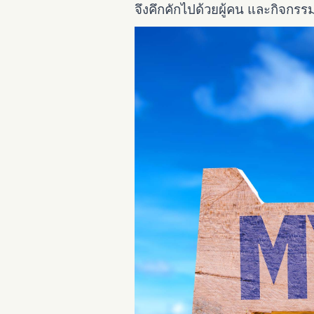
จึงคึกคักไปด้วยผู้คน และกิจกร