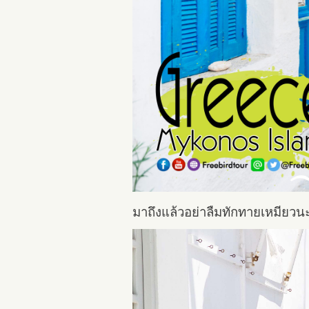
มาถึงแล้วอย่าลืมทักทายเหมียวน