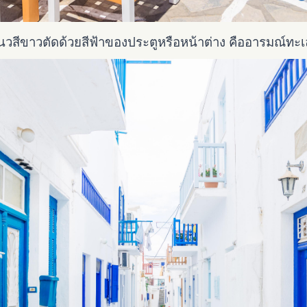
็นแนวสีขาวตัดด้วยสีฟ้าของประตูหรือหน้าต่าง คืออารมณ์ทะเ