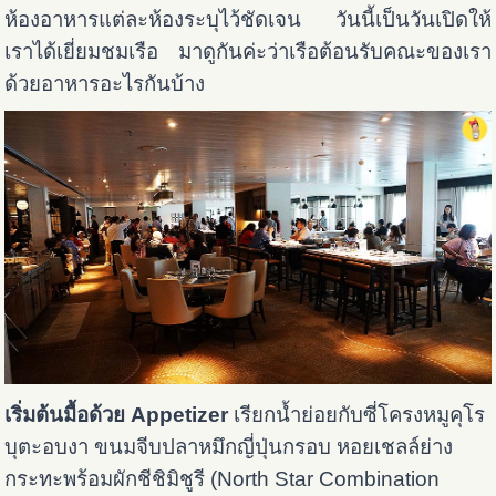
ห้องอาหารแต่ละห้องระบุไว้ชัดเจน วันนี้เป็นวันเปิดให้
เราได้เยี่ยมชมเรือ มาดูกันค่ะว่าเรือต้อนรับคณะของเรา
ด้วยอาหารอะไรกันบ้าง
เริ่มต้นมื้อด้วย Appetizer
เรียกน้ำย่อยกับซี่โครงหมูคุโร
บุตะอบงา ขนมจีบปลาหมึกญี่ปุ่นกรอบ หอยเชลล์ย่าง
กระทะพร้อมผักชีชิมิชูรี (North Star Combination