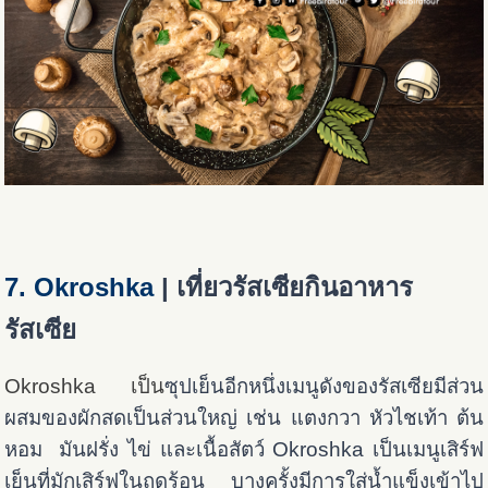
7. Okroshka
| เที่ยวรัสเซียกินอาหาร
รัสเซีย
Okroshka เป็น
ซุปเย็นอีกหนึ่งเมนูดังของรัสเซียมีส่วน
ผสมของผักสดเป็นส่วนใหญ่ เช่น แตงกวา หัวไชเท้า ต้น
หอม มันฝรั่ง ไข่ และเนื้อสัตว์ Okroshka เป็นเมนูเสิร์ฟ
เย็นที่มักเสิร์ฟในฤดูร้อน บางครั้งมีการใส่น้ำแข็งเข้าไป