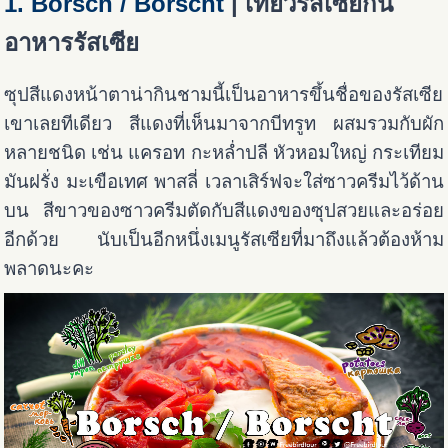
1. Borsch / Borscht
| เที่ยวรัสเซียกิน
อาหารรัสเซีย
ซุปสีแดงหน้าตาน่ากินชามนี้เป็นอาหารขึ้นชื่อของรัสเซีย
เขาเลยทีเดียว สีแดงที่เห็นมาจากบีทรูท ผสมรวมกับผัก
หลายชนิด เช่น แครอท กะหล่ำปลี หัวหอมใหญ่ กระเทียม
มันฝรั่ง มะเขือเทศ พาสลี่ เวลาเสิร์ฟจะใส่ซาวครีมไว้ด้าน
บน สีขาวของซาวครีมตัดกับสีแดงของซุปสวยและอร่อย
อีกด้วย นับเป็นอีกหนึ่งเมนูรัสเซียที่มาถึงแล้วต้องห้าม
พลาดนะคะ