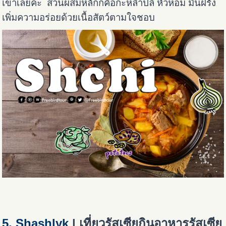
เขาเลยค่ะ ส่วนผสมหลักก็คือกะหล่ำปลี หัวหอม มันฝรั่ง
เพิ่มความอร่อยด้วยเนื้อสัตว์ตามใจชอบ
5. Shashlyk
| เที่ยวรัสเซียกินอาหารรัสเซีย