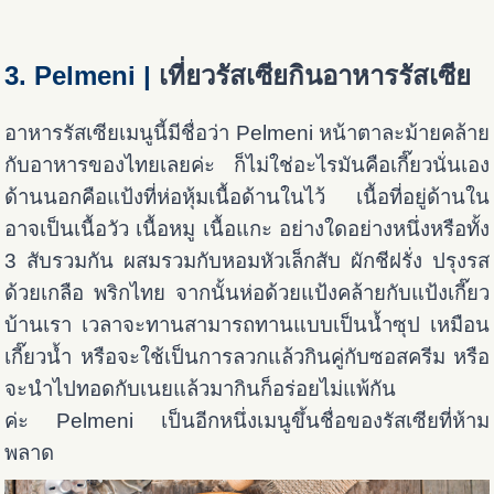
3. Pelmeni
|
เที่ยวรัสเซียกินอาหารรัสเซีย
อาหารรัสเซียเมนูนี้มีชื่อว่า Pelmeni หน้าตาละม้ายคล้าย
กับอาหารของไทยเลยค่ะ ก็ไม่ใช่อะไรมันคือเกี๊ยวนั่นเอง
ด้านนอกคือแป้งที่ห่อหุ้มเนื้อด้านในไว้ เนื้อที่อยู่ด้านใน
อาจเป็นเนื้อวัว เนื้อหมู เนื้อแกะ อย่างใดอย่างหนึ่งหรือทั้ง
3 สับรวมกัน ผสมรวมกับหอมหัวเล็กสับ ผักชีฝรั่ง ปรุงรส
ด้วยเกลือ พริกไทย จากนั้นห่อด้วยแป้งคล้ายกับแป้งเกี๊ยว
บ้านเรา เวลาจะทานสามารถทานแบบเป็นน้ำซุป เหมือน
เกี๊ยวน้ำ หรือจะใช้เป็นการลวกแล้วกินคู่กับซอสครีม หรือ
จะนำไปทอดกับเนยแล้วมากินก็อร่อยไม่แพ้กัน
ค่ะ Pelmeni เป็นอีกหนึ่งเมนูขึ้นชื่อของรัสเซียที่ห้าม
พลาด