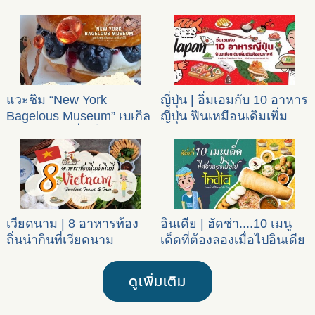
แวะชิม “New York
ญี่ปุ่น | อิ่มเอมกับ 10 อาหาร
Bagelous Museum” เบเกิล
ญี่ปุ่น ฟินเหมือนเดิมเพิ่ม
สุดฮิตกลางเซี่ยงไฮ้
เติมคือสุขภาพดี
เวียดนาม | 8 อาหารท้อง
อินเดีย | ฮัดช่า....10 เมนู
ถิ่นน่ากินที่เวียดนาม
เด็ดที่ต้องลองเมื่อไปอินเดีย
ดูเพิ่มเติม