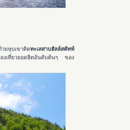
ด้วยหุบเขาติด
ทะเลสาบฮัลล์สตัทท์
ท่องเที่ยวยอดฮิตอันดับต้นๆ ของ