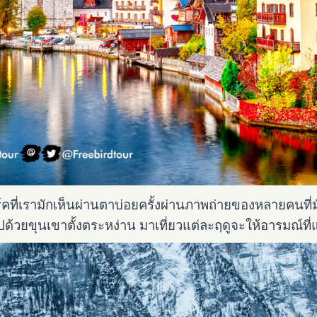
่เรามักเห็นผ่านตาบ่อยครั้งผ่านภาพถ่ายของหลายคนที่มัก
ไปด้วยขุนเขาตั้งตระหง่าน มาเที่ยวแต่ละฤดูจะให้อารมณ์ที่