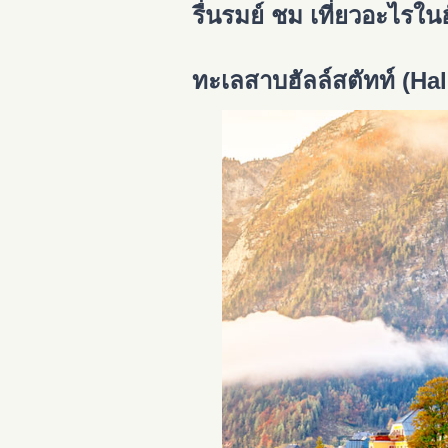
รื่นรมย์ ชม เที่ยวอะไรในฮ
ทะเลสาบฮัลล์สตัทท์ (Hal