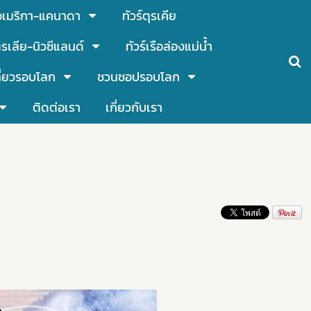
์อเมริกา-แคนาดา
ทัวร์ตุรเคีย
รเลีย-นิวซีแลนด์
ทัวร์เรือล่องแม่น้ำ
ี่ยวรอบโลก
ชวนชอปรอบโลก
ติดต่อเรา
เกี่ยวกับเรา