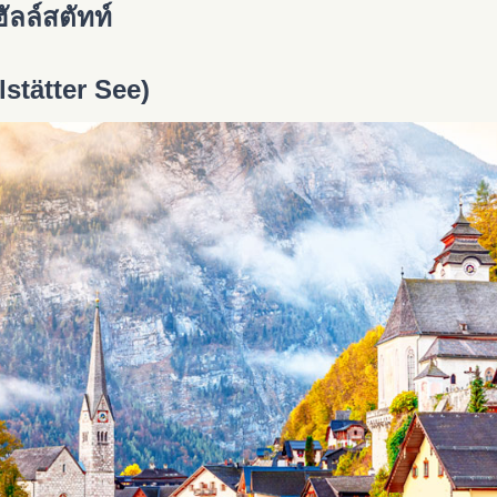
ัลล์สตัทท์
lstätter See)