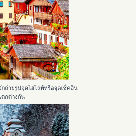
ถ่ายรูปจุดไฮไลท์หรือจุดเช็คอิน
แตกต่างกัน