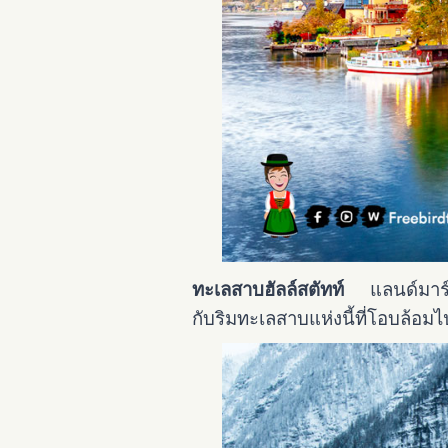
ทะเลสาบฮัลล์สตัทท์
แลนด์มาร์คที
กับริมทะเลสาบแห่งนี้ที่โอบล้อม