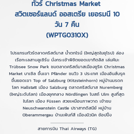
ทัวร์ Christmas Market
สวิตเซอร์แลนด์ ออสเตรีย เยอรมนี 10
วัน 7 คืน
(WPTG0310X)
โปรแกรมทัวร์ตลาดคริสต์มาส น้ำตกไรน์ (ใหญ่สุดในยุโรป) ล่อง
เรือทะเลสาบลูเซิร์น นั่งกระเช้าพิชิตยอดเขาทิตลิส เล่นหิมะ
Trübsee Snow Park ชมตลาดคริสต์มาสเมืองซูริค Christmas
Market บาเซิล ขึ้นเขา Pfänder ชมวิว 3 ประเทศ เมืองอินส์บรุค
ขึ้นยอดเขา Top of Salzburg (Kitzsteinhorn) หมู่บ้านมรดก
โลก Hallstatt เมือง Salzburg ตลาดคริสต์มาส Nuremberg
(ใหญ่ระดับโลก) เมืองยุคกลาง Nördlingen โบสถ์ Ulm สูงที่สุด
ในโลก เมือง Füssen สวยเหมือนภาพวาด เข้าชม
Neuschwanstein Castle ปราสาทดิสนีย์ หมู่บ้าน
Oberammergau บ้านเพ้นท์สี เมืองมิวนิค ช้อปปิ้ง
.....................................
สายการบิน Thai Airways (TG)