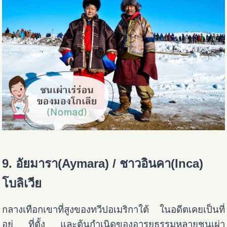
9. อัยมารา(Aymara) / ชาวอินคา(Inca)
โบลิเวีย
กลางเทือกเขาที่สูงของทวีปอเมริกาใต้ ในอดีตเคยเป็นที่
อยู่ ที่ตั้ง และต้นกำเนิดของอารยธรรมหลายชนเผ่า