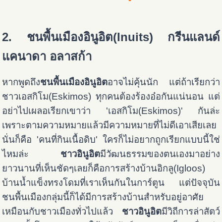
2. ชนพื้นเมืองอินูอิต(Inuits) กรีนแลนด์
แคนาดา อลาสก้า
หากพูดถึง
ชนพื้นเมืองอินูอิต
อาจไม่คุ้นนัก แต่ถ้าเรียกว่า
ชาวเอสกิโม(Eskimos) ทุกคนต้องร้องอ๋อกันแน่นอน แต่
อย่าไปเผลอเรียกเขาว่า 'เอสกิโม(Eskimos)' กันล่ะ
เพราะตามความหมายแล้วมีความหมายที่ไม่ดีเอาเสียเลย
นั่นก็คือ 'คนที่กินเนื้อดิบ' ใครก็ไม่อยากถูกเรียกแบบนี้ใช่
ไหมล่ะ
ชาวอินูอิต
มีวัฒนธรรมของตนเองมาอย่าง
ยาวนานที่เห็นชัดๆเลยก็คือการสร้างบ้านอิกลู(Igloos)
บ้านน้ำแข็งทรงโดมที่เราเห็นกันในการ์ตูน แต่ปัจจุบัน
ชนพื้นเมืองกลุ่มนี้ก็ได้มีการสร้างบ้านสำหรับอยู่อาศัย
เหมือนกับชาวเมืองทั่วไปแล้ว
ชาวอินูอิต
มีวิถีการล่าสัตว์