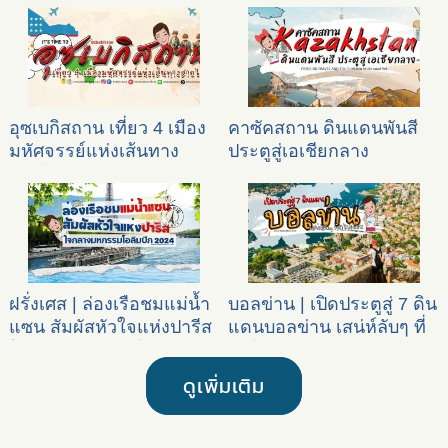
อุซเบกิสถาน เที่ยว 4 เมือง
คาซัคสถาน ดินแดนพันสี
มหัศจรรย์แห่งเส้นทาง
ประตูสู่เอเชียกลาง
สายไหม
ฝรั่งเศส | ล่องเรือชมแม่น้ำ
บอลข่าน | เปิดประตูสู่ 7 ดิน
แซน สัมผัสหัวใจแห่งปารีส
แดนบอลข่าน เสน่ห์ลับๆ ที่
ใจกลางมหกรรมโอลิมปิก
น่าไปเยือน
2024
ดูเพิ่มเติม