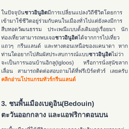
ในปัจจุบัน
ชาวอินูอิต
มีการเปลี่ยนแปลงวิถีชีวิตโดยการ
เข้ามาใช้ชีวิตอยู่ร่วมกับคนในเมืองทั่วไปแต่ยังคงมีการ
สืบทอดวัฒนธรรม ประเพณีแบบดั้งเดิมอยู่เรื่อยมา นัก
ท่องเที่ยวสามารถพบเจอ
ชาวอินูอิต
ได้จากการไปเที่ยว
แถวๆ กรีนแลนด์ และทางตอนเหนือของแคนาดา หาก
ท่านใดอยากไปสัมผัสประสบการณ์แบบ
ชาวอินูอิต
ไม่ว่า
จะเป็นการนอนบ้านอิกลู(Igloos) หรือการนั่งสุนัขลาก
เลื่อน สามารถติดต่อสอบถามได้ที่ฟรีเบิร์ดทัวร์ เลยครับ
คลิกอ่านโปรแกรมทัวร์กรีนแลนด์
3. ชนพื้นเมืองเบดูอิน(Bedouin)
ตะวันออกกลาง และแอฟริกาตอนบน