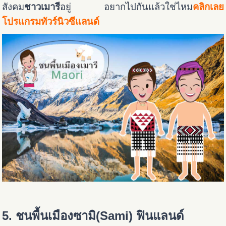
สังคม
ชาวเมารี
อยู่ อยากไปกันแล้วใช่ไหม
คลิกเลย
โปรแกรมทัวร์นิวซีแลนด์
5. ชนพื้นเมืองซามิ(Sami) ฟินแลนด์