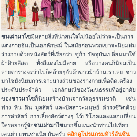
ชนเผ่ามาไซ
มีหลายสิ่งที่น่าสนใจไม่น้อยไม่ว่าจะเป็นการ
แต่งกายอันเป็นเอกลักษณ์ ในสมัยก่อนพวกเขาจะนิยมห่ม
ร่างกายด้วยหนังสัตว์ที่เรียกว่า ชูก้า ปัจจุบันเปลี่ยนมาใช้
ผ้าฝ้ายสีสด ทั้งสีแดงไม่มีลาย หรือบางคนก็นิยมเป็น
ลายตารางจะว่าไปก็คล้ายๆกับผ้าขาวม้าบ้านเราเลย ชาว
มาไซยังนิยมการเจาะบางส่วนของร่างกายเพื่อติดเครื่อง
ประดับประจำตัว เอกลักษณ์ของวัฒนธรรมที่อยู่อาศัย
ของ
ชาวมาไซ
ก็นิยมสร้างบ้านจากวัสดุธรรมชาติ เช่น
ฟาง หิน ดิน มูลสัตว์ และปัสสาวะมนุษย์ ดำรงชีวิตด้วย
การล่าสัตว์ การเลี้ยงสัตว์ต่างๆ ไว้บริโภคและแลกเปลี่ยน
ใครอยากรู้จัก
ชนเผ่ามาไซ
มากขึ้นแนะนำท่านไปเที่ยว
เคนย่า แทนซาเนีย กันครับ
คลิกดูโปรแกรมทัวร์อันซีน