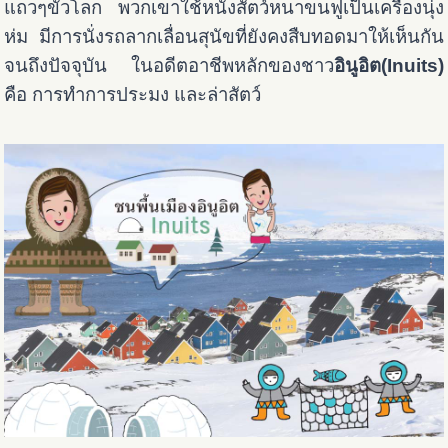
แถวๆขั้วโลก พวกเขาใช้หนังสัตว์หนาขนฟูเป็นเครื่องนุ่ง
ห่ม มีการนั่งรถลากเลื่อนสุนัขที่ยังคงสืบทอดมาให้เห็นกัน
จนถึงปัจจุบัน ในอดีต
อาชีพหลักของชาว
อินูอิต(Inuits)
คือ การทำการประมง และล่าสัตว์