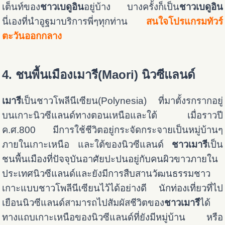
เต็นท์ของ
ชาวเบดูอิน
อยู่บ้าง บางครั้งก็เป็น
ชาวเบดูอิน
นี่เองที่นำอูฐมาบริการพี่ๆทุกท่าน
สนใจโปรแกรมทัวร์
ตะวันออกกลาง
4. ชนพื้นเมืองเมารี(Maori) นิวซีแลนด์
เมารี
เป็นชาวโพลีนีเซียน(Polynesia) ที่มาตั้งรกรากอยู่
บนเกาะนิวซีแลนด์ทางตอนเหนือและใต้ เมื่อราวปี
ค.ศ.800 มีการใช้ชีวิตอยู่กระจัดกระจายเป็นหมู่บ้านๆ
ภายในเกาะเหนือ และใต้ของนิวซีแลนด์
ชาวเมารี
เป็น
ชนพื้นเมืองที่ปัจจุบันอาศัยปะปนอยู่กับคนผิวขาวภายใน
ประเทศนิวซีแลนด์และยังมีการสืบสานวัฒนธรรมชาว
เกาะแบบชาวโพลีนีเซียนไว้ได้อย่างดี นักท่องเที่ยวที่ไป
เยือนนิวซีแลนด์สามารถไปสัมผัสชีวิตของ
ชาวเมารี
ได้
ทางแถบเกาะเหนือของนิวซีแลนด์ที่ยังมีหมู่บ้าน หรือ