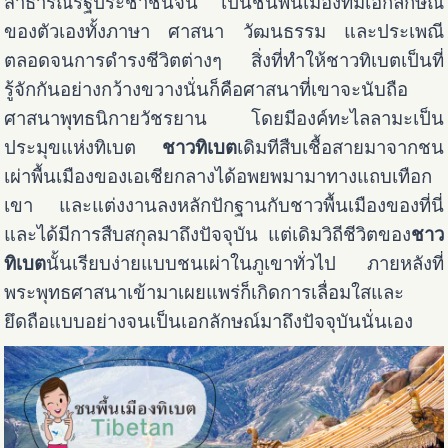
สาธารณรัฐประชาชนจีน เป็นชนพื้นเมืองที่มีเอกลักษณ์
ของตัวเองทั้งภาษา ศาสนา วัฒนธรรม และประเพณี
ตลอดจนการดำรงชีวิตต่างๆ สิ่งที่ทำให้ชาวทิเบตเป็นที่
รู้จักกันอย่างกว้างขวางนั่นก็คือศาสนาที่เขาจะนับถือ
ศาสนาพุทธนิกายวัชรยาน โดยมีองค์ทะไลลามะเป็น
ประมุขแห่งทิเบต
ชาวทิเบต
เดิมทีสืบเชื้อสายมาจากชน
เผ่าพื้นเมืองของเอเชียกลางได้อพยพมามาทางแถบเทือก
เขา และแต่งงานลงหลักปักฐานกับชาวพื้นเมืองของที่นี่
และได้มีการสืบสกุลมาถึงปัจจุบัน แต่เดิมวิถีชีวิตของ
ชาว
ทิเบต
นั้นเรียบง่ายแบบชนเผ่าในภูเขาทั่วไป ภายหลังที่
พระพุทธศาสนาเข้ามาเผยแพร่ก็เกิดการเลื่อมใสและ
ยึดถือแบบอย่างจนเป็นเอกลักษณ์มาถึงปัจจุบันนั่นเอง