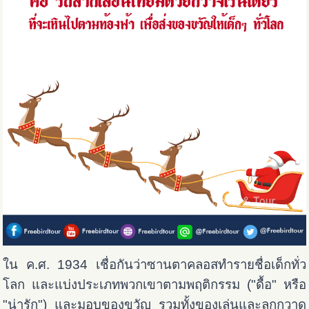
ใน ค.ศ. 1934 เชื่อกันว่าซานตาคลอสทำรายชื่อเด็กทั่ว
โลก และแบ่งประเภทพวกเขาตามพฤติกรรม ("ดื้อ" หรือ
"น่ารัก") และมอบของขวัญ รวมทั้งของเล่นและลูกกวาด