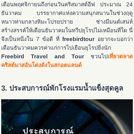
เดือนพฤศจิกายนถึงก่อนวันคริสมาสต์อีฟ ประมาณ 24
ธันวาคม บรรยากาศแห่งความสนุกสนานในช่วงฤดู
หนาวท่ามกลางหิมะโปรยปราย ช่างมีมนต์เสน่ห์
สร้างสรรค์ให้เดือนธันวาคมในทวีปยุโรปไม่เหมือนที่ใด นี่
จึงเป็นหนึ่งใน 7 ข้อดี ที่
freebirdtour
อยากจะบอกว่า
เดือนธันวาคมควรค่าแก่การไปเยือนยุโรปยิ่งนัก
Freebird Travel and Tour
ชวนไป
เที่ยวตลาด
คริสต์มาสอันโด่งดังในสกอตแลนด์
3. ประสบการณ์พักโรงแรมน้ำแข็งสุดคูล