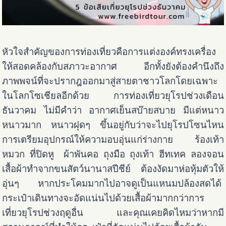
หัวใจสำคัญของการท่องเที่ยวคือการแต่งองค์ทรงเครื่อง
ให้สอดคล้องกับสภาวะอากาศ อีกทั้งยังต้องคำนึงถึง
ภาพพจน์ที่จะปรากฎออกมาสู่สายตาชาวโลกโดยเฉพาะ
ในโลกโซเชียลอีกด้วย การท่องเที่ยวยุโรปช่วงเดือน
ธันวาคม ไม่มีคำว่า อากาศเย็นสบ๊ายสบาย มีแต่หนาว
หนาวมาก หนาวฝุดๆ ขึ้นอยู่กับว่าจะไปยุโรปโซนไหน
การเตรียมอุปกรณ์ให้ความอบอุ่นแก่ร่างกาย ร้องเท้า
หมวก ที่ปิดหู ผ้าพันคอ ถุงมือ ถุงเท้า ฮีทเทค ลองจอน
เสื้อผ้าทำจากขนสัตว์นานาสปีชีย์ ต้องงัดมาห่อหุ้มตัวให้
อุ่นๆ หากประโคมมากไปอาจดูเป็นแหนมปล้องสดได้
กระเป๋าเดินทางจะอัดแน่นไปด้วยเสื้อผ้ามากกว่าการ
เที่ยวยุโรปช่วงฤดูอื่น และคุณเคยคิดไหมว่าหากมี