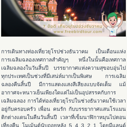
การเดินทางท่องเที่ยวยุโรปช่วงธันวาคม เป็นเดือนแห่ง
การเฉลิมฉลองเทศกาลสำคัญๆ หนึ่งในนั้นคือเทศกาล
เฉลิมฉลองในวันสิ้นปี บรรยากาศแห่งความสุขอบอุ่นไป
ทุกประเทศเป็นช่วงที่มีเสน่ห์มากเป็นพิเศษ การเฉลิม
ฉลองคืนสิ้นปี มีการแสดงแสงสีเสียงแบบจัดเต็ม แม้
อากาศจะหนาวเย็นเพียงใดแต่ไม่เป็นอุปสรรคกับการ
เฉลิมฉลอง การได้ท่องเที่ยวยุโรปในช่วงธันวาคมใช้เวลา
อยู่กับครอบครัว เพื่อน คนรัก กับบรรยากาศแสนโรแมน
ติกต่างแดนในคืนวันสิ้นปี เวลาที่เข็มนาฬิกาหมุนไปตอน
เที่ยงคืน โมเม้นต์นับถอยหลัง 5 4 3 2 1 โดยมีแลนด์