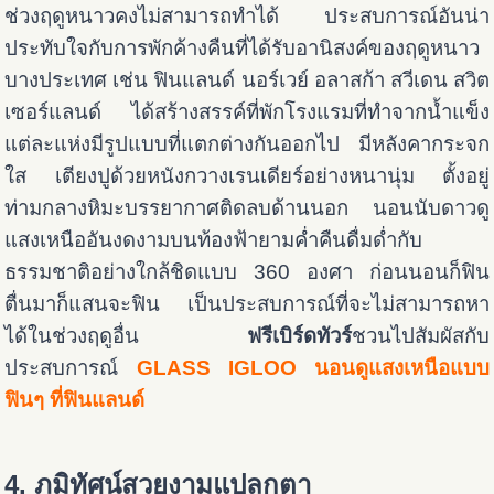
ช่วงฤดูหนาวคงไม่สามารถทำได้ ประสบการณ์อันน่า
ประทับใจกับการพักค้างคืนที่ได้รับอานิสงค์ของฤดูหนาว
บางประเทศ เช่น ฟินแลนด์ นอร์เวย์ อลาสก้า สวีเดน สวิต
เซอร์แลนด์ ได้สร้างสรรค์ที่พักโรงแรมที่ทำจากน้ำแข็ง
แต่ละแห่งมีรูปแบบที่แตกต่างกันออกไป มีหลังคากระจก
ใส เตียงปูด้วยหนังกวางเรนเดียร์อย่างหนานุ่ม ตั้งอยู่
ท่ามกลางหิมะบรรยากาศติดลบด้านนอก นอนนับดาวดู
แสงเหนืออันงดงามบนท้องฟ้ายามค่ำคืนดื่มด่ำกับ
ธรรมชาติอย่างใกล้ชิดแบบ 360 องศา ก่อนนอนก็ฟิน
ตื่นมาก็แสนจะฟิน เป็นประสบการณ์ที่จะไม่สามารถหา
ได้ในช่วงฤดูอื่น
ฟรีเบิร์ดทัวร์
ชวนไปสัมผัสกับ
ประสบการณ์
GLASS IGLOO นอนดูแสงเหนือแบบ
ฟินๆ ที่ฟินแลนด์
4. ภูมิทัศน์สวยงามแปลกตา