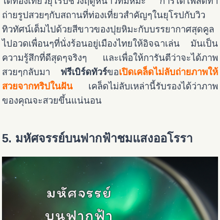
ได้ท่องเที่ยวยุโรปช่วงฤดูหนาวที่มีหิมะ การได้โพสต์ท่า
ถ่ายรูปสวยๆกับสถานที่ท่องเที่ยวสำคัญๆในยุโรปกับวิว
ทิวทัศน์เต็มไปด้วยสีขาวของปุยหิมะกับบรรยากาศสุดคูล
ไปอวดเพื่อนๆที่นั่งร้อนอยู่เมืองไทยให้อิจฉาเล่น มันเป็น
ความรู้สึกที่ดีสุดๆจริงๆ และเพื่อให้การันตีว่าจะได้ภาพ
สวยๆกลับมา
ฟรีเบิร์ดทัวร์
ขอ
เปิดเคล็ดไม่ลับถ่ายภาพให้
สวยจากทริปในฝัน
เคล็ดไม่ลับเหล่านี้รับรองได้ว่าภาพ
ของคุณจะสวยขึ้นแน่นอน
5. มหัศจรรย์บนฟากฟ้าชมแสงออโรรา