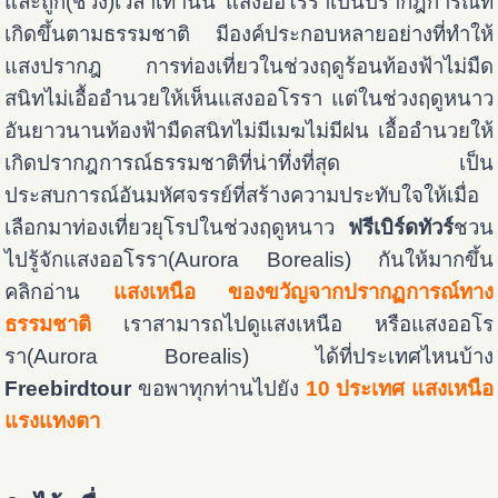
และถูก(ช่วง)เวลาเท่านั้น แสงออโรราเป็นปรากฎการณ์ที่
เกิดขึ้นตามธรรมชาติ มีองค์ประกอบหลายอย่างที่ทำให้
แสงปรากฎ การท่องเที่ยวในช่วงฤดูร้อนท้องฟ้าไม่มืด
สนิทไม่เอื้ออำนวยให้เห็นแสงออโรรา แต่ในช่วงฤดูหนาว
อันยาวนานท้องฟ้ามืดสนิทไม่มีเมฆไม่มีฝน เอื้ออำนวยให้
เกิดปรากฎการณ์ธรรมชาติที่น่าทึ่งที่สุด เป็น
ประสบการณ์อันมหัศจรรย์ที่สร้างความประทับใจให้เมื่อ
เลือกมาท่องเที่ยวยุโรปในช่วงฤดูหนาว
ฟรีเบิร์ดทัวร์
ชวน
ไปรู้จักแสงออโรรา(Aurora Borealis) กันให้มากขึ้น
คลิกอ่าน
แสงเหนือ ของขวัญจากปรากฏการณ์ทาง
ธรรมชาติ
เราสามารถไปดูแสงเหนือ หรือแสงออโร
รา(Aurora Borealis) ได้ที่ประเทศไหนบ้าง
Freebirdtour
ขอพาทุกท่านไปยัง
10 ประเทศ แสงเหนือ
แรงแทงตา