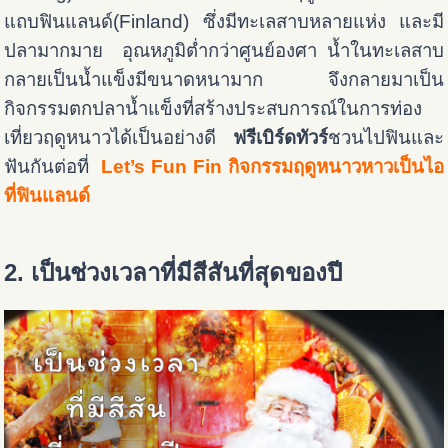
แถบฟินแลนด์(Finland) ซึ่งมีทะเลสาบหลายแห่ง และมี
ปลามากมาย อุณหภูมิต่ำกว่าศูนย์องศา น้ำในทะเลสาบ
กลายเป็นน้ำแข็งมีขนาดหนามาก จึงกลายมาเป็น
กิจกรรมตกปลาน้ำแข็งที่สร้างประสบการณ์ในการท่อง
เที่ยวฤดูหนาวได้เป็นอย่างดี
ฟรีเบิร์ดทัวร์
ชวนไปฟินและ
ฟันกันต่อที่
Let’s Fun Fin กิจกรรมฤดูหนาวหาวเป็นไอ
ที่ฟินแลนด์
2. เป็นช่วงเวลาที่มีสีสันที่สุดของปี