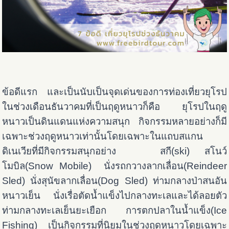
ข้อดีแรก และเป็นนับเป็นจุดเด่นของการท่องเที่ยวยุโรป
ในช่วงเดือนธันวาคมที่เป็นฤดูหนาวก็คือ ยุโรปในฤดู
หนาวเป็นดินแดนแห่งความสนุก กิจกรรมหลายอย่างก็มี
เฉพาะช่วงฤดูหนาวเท่านั้นโดยเฉพาะในแถบสแกน
ดิเนเวียที่มีกิจกรรมสนุกอย่าง สกี(ski) สโนว์
โมบิล(Snow Mobile) นั่งรถกวางลากเลื่อน(Reindeer
Sled) นั่งสุนัขลากเลื่อน(Dog Sled) ท่ามกลางป่าสนอัน
หนาวเย็น นั่งเรื่อตัดน้ำแข็งไปกลางทะเลและได้ลอยตัว
ท่ามกลางทะเลเย็นยะเยือก การตกปลาในน้ำแข็ง(Ice
Fishing) เป็นกิจกรรมที่นิยมในช่วงฤดูหนาวโดยเฉพาะ