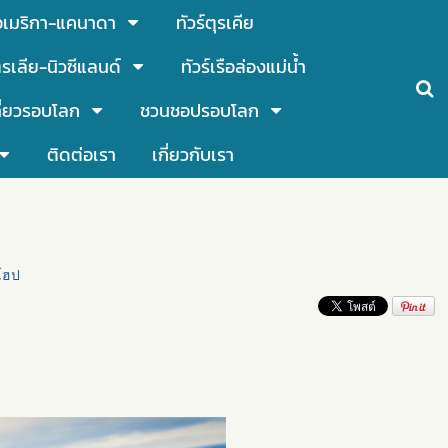
์อเมริกา-แคนาดา
ทัวร์ตุรเคีย
รเลีย-นิวซีแลนด์
ทัวร์เรือล่องแม่น้ำ
ี่ยวรอบโลก
ชวนชอปรอบโลก
ติดต่อเรา
เกี่ยวกับเรา
โฮป