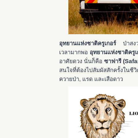
อุทยานแห่งชาติครูเกอร์
ป่าสงวน
เวลามากพอ
อุทยานแห่งชาติครูเ
อาศัยดวง นั่นก็คือ
ซาฟารี (Safar
สนใจที่ต้องไปสัมผัสสักครั้งในชี
ควายป่า, แรด และเสือดาว