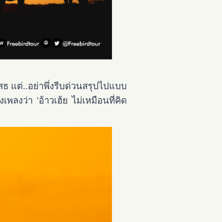
สธ แต่..อย่าพึ่งรีบด่วนสรุปไปแบบ
เพลงว่า ‘อ้าวเฮ้ย
ไม่เหมือนที่คิด