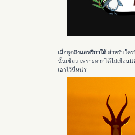
เมื่อพูดถึง
แอฟริกาใต้
สำหรับใครที
นั้นเชียว เพราะหากได้ไปเยือน
แอ
เอาไว้นี่หน่า’