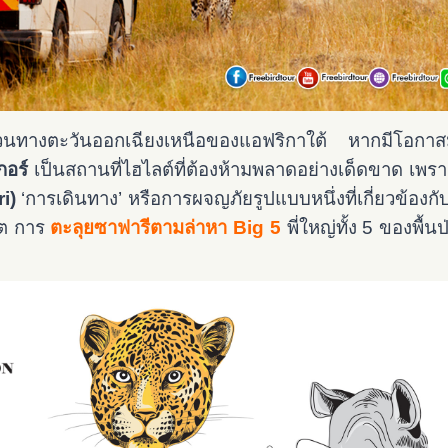
ทางตะวันออกเฉียงเหนือของแอฟริกาใต้ หากมีโอกาสม
กอร์
เป็นสถานที่ไฮไลต์ที่ต้องห้ามพลาดอย่างเด็ดขาด เพราะ
i)
‘การเดินทาง’ หรือการผจญภัยรูปแบบหนึ่งที่เกี่ยวข้องก
วิต การ
ตะลุยซาฟารีตามล่าหา Big 5
พี่ใหญ่ทั้ง 5 ของพื้