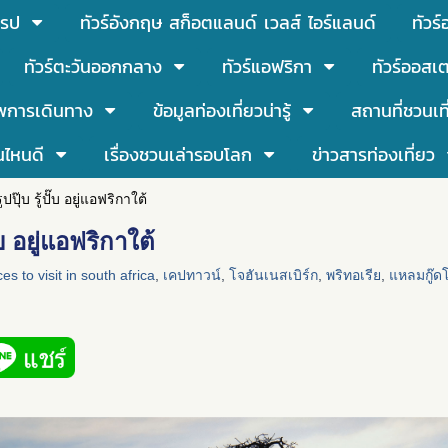
โรป
ทัวร์อังกฤษ สก็อตแลนด์ เวลส์ ไอร์แลนด์
ทัวร
ทัวร์ตะวันออกกลาง
ทัวร์แอฟริกา
ทัวร์ออสเต
พการเดินทาง
ข้อมูลท่องเที่ยวน่ารู้
สถานที่ชวนเท
นไหนดี
เรื่องชวนเล่ารอบโลก
ข่าวสารท่องเที่ยว
ปุ๊บ รู้ปั๊บ อยู่แอฟริกาใต้
๊บ อยู่แอฟริกาใต้
es to visit in south africa
,
เคปทาวน์
,
โจฮันเนสเบิร์ก
,
พริทอเรีย
,
แหลมกู๊ด