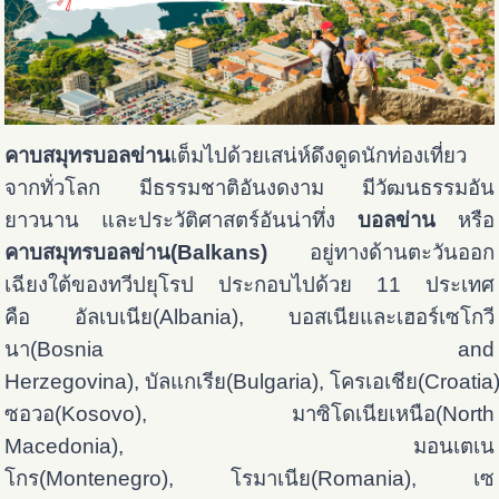
คาบสมุทรบอลข่าน
เต็มไปด้วยเสน่ห์ดึงดูดนักท่องเที่ยว
จากทั่วโลก มีธรรมชาติอันงดงาม มีวัฒนธรรมอัน
ยาวนาน และประวัติศาสตร์อันน่าทึ่ง
บอลข่าน
หรือ
คาบสมุทรบอลข่าน(Balkans)
อยู่ทางด้านตะวันออก
เฉียงใต้ของทวีปยุโรป ประกอบไปด้วย 11 ประเทศ
คือ
อัลเบเนีย(Albania),
บอสเนียและเฮอร์เซโกวี
นา(Bosnia and
Herzegovina),
บัลแกเรีย(Bulgaria),
โครเอเชีย(Croatia
ซอวอ(Kosovo),
มาซิโดเนียเหนือ(North
Macedonia),
มอนเตเน
โกร(Montenegro),
โรมาเนีย(Romania),
เซ