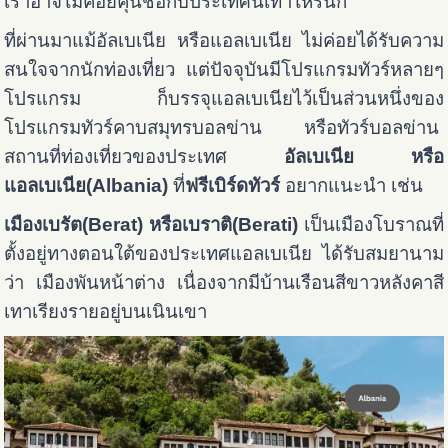
เราอาจไม่ค่อยคุ้นชื่อกับประเทศนี้เท่าไหร่นัก
ที่ผ่านมาแม้อัลเบเนีย หรือแอลเบเนีย ไม่ค่อยได้รับความ
สนใจจากนักท่องเที่ยว แต่ปัจจุบันมีโปรแกรมทัวร์หลายๆ
โปรแกรม ก็บรรจุแอลเบเนียไว้เป็นส่วนหนึ่งของ
โปรแกรมทัวร์คาบสมุทรบอลข่าน หรือทัวร์บอลข่าน
สถานที่ท่องเที่ยวของประเทศ
อัลเบเนีย หรือ
แอลเบเนีย(Albania)
ที่
ฟรีเบิร์ดทัวร์
อยากแนะนำ เช่น
เมืองเบรัต(Berat) หรือเบราติ(Berati)
เป็นเมืองโบราณที่
ตั้งอยู่ทางตอนใต้ของประเทศแอลเบเนีย ได้รับสมยานาม
ว่า เมืองพันหน้าต่าง เนื่องจากมีบ้านเรือนสีขาวหลังคาสี
เทาเรียงรายอยู่บนเนินเขา