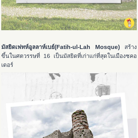
มัสยิดเฟทห์อูลลาห์เบย์(Fatih-ul-Lah Mosque)
สร้าง
ขึ้นในศตวรรษที่ 16 เป็นมัสยิดที่เก่าแก่ที่สุดในเมืองชคอ
เดอร์