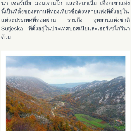
นา เซอร์เบีย มอนเตเนโก และอัลบาเนีย เทือกเขาแห่ง
นี้เป็นที่ตั้งของสถานที่ท่องเที่ยวชื่อดังหลายแห่งที่ตั้งอยู่ใน
แต่ละประเทศที่ทอดผ่าน รวมถึง อุทยานแห่งชาติ
Sutjeska ที่ตั้งอยู่ในประเทศบอสเนียและเฮอร์เซโกวีนา
ด้วย