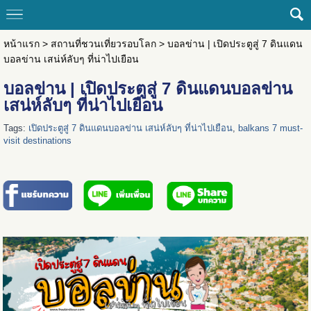
หน้าแรก
>
สถานที่ชวนเที่ยวรอบโลก
>
บอลข่าน | เปิดประตูสู่ 7 ดินแดน
บอลข่าน เสน่ห์ลับๆ ที่น่าไปเยือน
บอลข่าน | เปิดประตูสู่ 7 ดินแดนบอลข่าน
เสน่ห์ลับๆ ที่น่าไปเยือน
Tags:
เปิดประตูสู่ 7 ดินแดนบอลข่าน เสน่ห์ลับๆ ที่น่าไปเยือน
,
balkans 7 must-
visit destinations