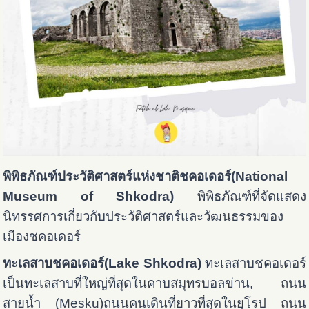
พิพิธภัณฑ์ประวัติศาสตร์แห่งชาติชคอเดอร์(National
Museum of Shkodra)
พิพิธภัณฑ์ที่จัดแสดง
นิทรรศการเกี่ยวกับประวัติศาสตร์และวัฒนธรรมของ
เมืองชคอเดอร์
ทะเลสาบชคอเดอร์(Lake Shkodra)
ทะเลสาบชคอเดอร์
เป็นทะเลสาบที่ใหญ่ที่สุดในคาบสมุทรบอลข่าน, ถนน
สายน้ำ (Mesku)ถนนคนเดินที่ยาวที่สุดในยุโรป ถนน