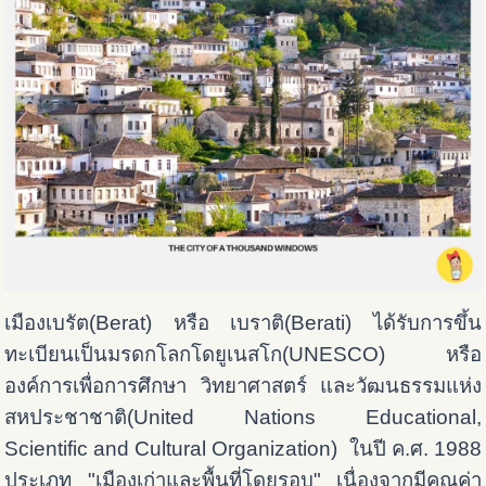
เมืองเบรัต(Berat) หรือ เบราติ(Berati) ได้รับการขึ้น
ทะเบียนเป็นมรดกโลกโดยูเนสโก(UNESCO) หรือ
องค์การเพื่อการศึกษา วิทยาศาสตร์ และวัฒนธรรมแห่ง
สหประชาชาติ(United Nations Educational,
Scientific and Cultural Organization) ในปี ค.ศ. 1988
ประเภท "เมืองเก่าและพื้นที่โดยรอบ" เนื่องจากมีคุณค่า