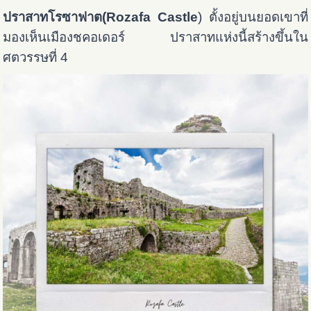
ปราสาทโรซาฟาต(Rozafa Castle
) ตั้งอยู่บนยอดเขาที่
มองเห็นเมืองชคอเดอร์ ปราสาทแห่งนี้สร้างขึ้นใน
ศตวรรษที่ 4