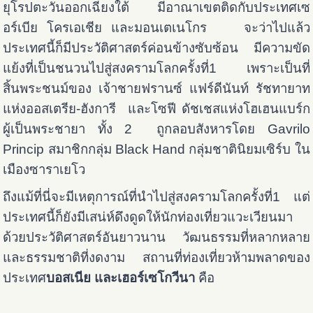
ยุโรปตะวันออกเฉียงใต้ มีอาณาเขตติดกับประเทศเซ
อร์เบีย โครเอเชีย และมอนเตเนโกร จะว่าไปแล้ว
ประเทศนี้ก็มีประวัติศาสตร์ค่อนข้างซับซ้อน มีความขัด
แย้งที่เป็นชนวนไปสู่สงครามโลกครั้งที่1 เพราะเป็นที่
สิ้นพระชนม์ของ เจ้าชายฟรานซ์ แฟร์ดีนันท์ รัชทายาท
แห่งออสเตรีย-ฮังการี และโซฟี ดัชเชสแห่งโฮเฮนแบร์ก
ผู้เป็นพระชายา ทั้ง 2 ถูกลอบสังหารโดย Gavrilo
Princip สมาชิกกลุ่ม Black Hand กลุ่มชาตินิยมเซิร์บ ใน
เมืองซาราเยโว
ถึงแม้ที่นี่จะมีเหตุการณ์ที่นำไปสู่สงครามโลกครั้งที่1 แต่
ประเทศนี้ก็ยังมีเสน่ห์ดึงดูดให้นักท่องเที่ยวแวะเวียนมา
ด้วยประวัติศาสตร์อันยาวนาน วัฒนธรรมที่หลากหลาย
และธรรมชาติที่งดงาม สถานที่ท่องเที่ยวห้ามพลาดของ
ประเทศ
บอสเนีย และเฮอร์เซโกวีนา
คือ