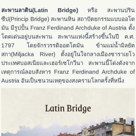
สะพานลาติน(Latin Bridge)
หรือ สะพานปริน
ซีป(Princip Bridge) สะพานหิน สถาปัตยกรรมแบบออโต
มัน มีรูปปั้น Franz Ferdinand Archduke of Austria ตั้ง
โดดเด่นอยู่บนสะพาน สะพานแห่งนี้สร้างขึ้นในปี ค.ศ.
1797 โดยจักรวรรดิออตโตมัน ข้ามแม่น้ำมิลยัต
สกา(Miljacka River) ตั้งอยู่ในใจกลางเมืองซาราเยโว
ประเทศบอสเนียและเฮอร์เซโกวีนา สะพานนี้โด่งดังจาก
เหตุการณ์ลอบสังหาร Franz Ferdinand Archduke of
Austria อันเป็นชนวนเหตุของสงครามโลกครั้งที่หนึ่ง