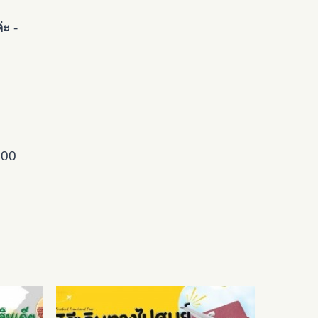
่ะ -
000