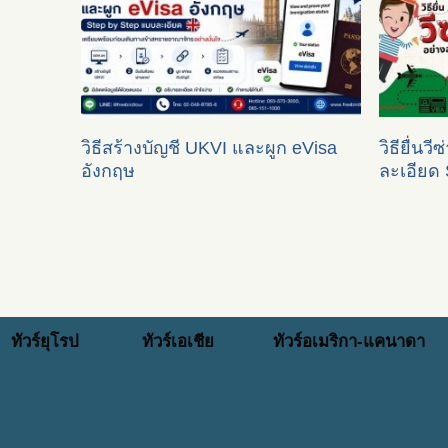
วิธีสร้างบัญชี UKVI และผูก eVisa
วิธียื่นวี
อังกฤษ
ละเอียด 
ทัวร์ยุโรป
ทัวร์เอเชีย
ทัวร์อเมริกา-แคนาดา