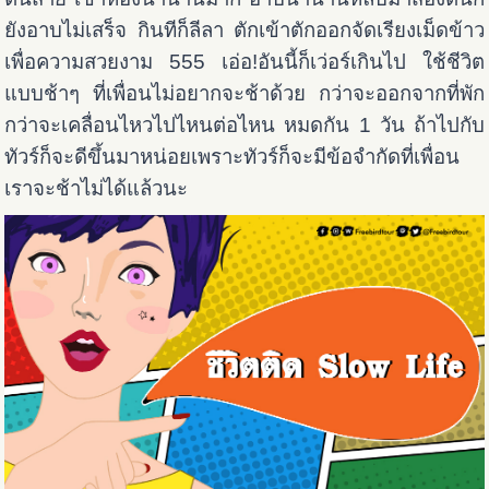
ยังอาบไม่เสร็จ กินทีก็ลีลา ตักเข้าตักออกจัดเรียงเม็ดข้าว
เพื่อความสวยงาม 555 เอ่อ!อันนี้ก็เว่อร์เกินไป ใช้ชีวิต
แบบช้าๆ ที่เพื่อนไม่อยากจะช้าด้วย กว่าจะออกจากที่พัก
กว่าจะเคลื่อนไหวไปไหนต่อไหน หมดกัน 1 วัน ถ้าไปกับ
ทัวร์ก็จะดีขึ้นมาหน่อยเพราะทัวร์ก็จะมีข้อจำกัดที่เพื่อน
เราจะช้าไม่ได้แล้วนะ