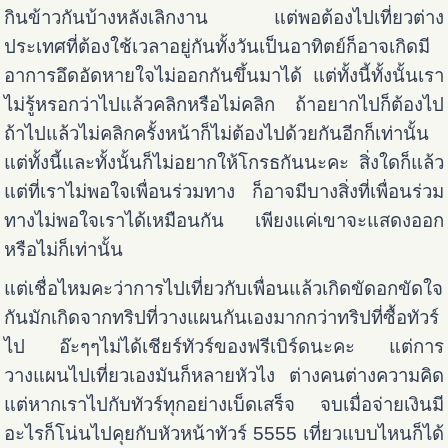
กินข้าวกันบ้างหลังเลิกงาน แต่พอต้องไปเที่ยวต่าง
ประเทศที่ต้องใช้เวลาอยู่กันทั้งวันเป็นอาทิตย์ก็อาจเกิดมี
อาการอึดอัดหายใจไม่ออกกันขึ้นมาได้ แต่ทั้งนี้ทั้งนั้นเรา
ไม่รู้หรอกว่าไปแล้วคลิกหรือไม่คลิก ถ้าอยากไปก็ต้องไป
ถ้าไปแล้วไม่คลิกครั้งหน้าก็ไม่ต้องไปด้วยกันอีกก็เท่านั้น
แต่ทั้งนี้และทั้งนั้นก็ไม่อยากให้โกรธกันนะคะ สิ่งใดก็แล้ว
แต่ที่เราไม่พอใจเพื่อนร่วมทาง ก็อาจมีบางสิ่งที่เพื่อนร่วม
ทางไม่พอใจเราได้เหมือนกัน เพียงแค่เขาจะแสดงออก
หรือไม่ก็เท่านั้น
แต่เชื่อไหมคะว่าการไปเที่ยวกับเพื่อนแล้วเกิดขัดอกขัดใจ
กันมักเกิดจากทริปที่วางแผนกันเองมากกว่าทริปที่ซื้อทัวร์
ไป อ๊ะๆๆไม่ได้เชียร์ทัวร์ของฟรีเบิร์ดนะคะ แต่การ
วางแผนไปเที่ยวเองมันก็หลายหัวไง ต่างคนต่างความคิด
แต่หากเราไปกับทัวร์ทุกอย่างเบ็ดเสร็จ จบเมื่อจ่ายเงินมี
อะไรก็โน่นไปคุยกับหัวหน้าทัวร์ 5555 เที่ยวแบบไหนก็ได้