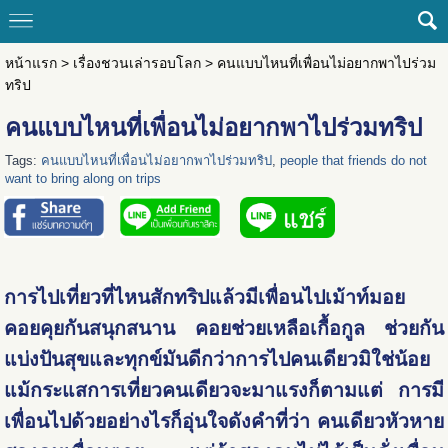
หน้าแรก
>
เรื่องชวนเล่ารอบโลก
>
คนแบบไหนที่เพื่อนไม่อยากพาไปร่วม
ทริป
คนแบบไหนที่เพื่อนไม่อยากพาไปร่วมทริป
Tags:
คนแบบไหนที่เพื่อนไม่อยากพาไปร่วมทริป
,
people that friends do not
want to bring along on trips
การไปเที่ยวที่ไหนสักทริปแล้วมีเพื่อนไปเม้าท์มอย
คอยคุยกันสนุกสนาน คอยช่วยเหลือเกื้อกูล ช่วยกัน
แบ่งปันสุขและทุกข์มันดีกว่าการไปคนเดียวมิใช่น้อย
แม้กระแสการเที่ยวคนเดียวจะมาแรงก็ตามแต่ การมี
เพื่อนไปด้วยอย่างไรก็อุ่นใจดังคำที่ว่า คนเดียวหัวหาย