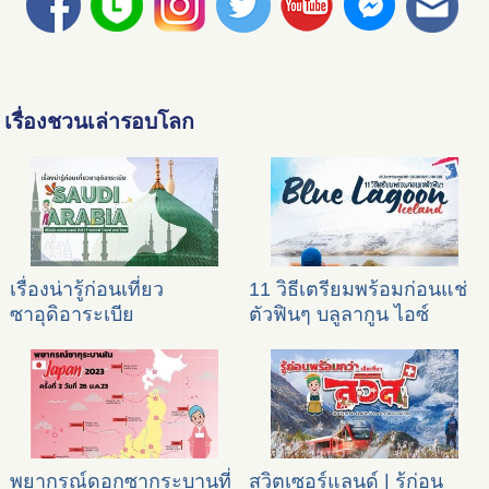
เรื่องชวนเล่ารอบโลก
เรื่องน่ารู้ก่อนเที่ยว
11 วิธีเตรียมพร้อมก่อนแช่
ซาอุดิอาระเบีย
ตัวฟินๆ บลูลากูน ไอซ์
แลนด์
พยากรณ์ดอกซากุระบานที่
สวิตเซอร์แลนด์ | รู้ก่อน