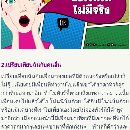
2.เปรียบเทียบฉันกับคนอื่น
เปรียบเทียบฉันกับเพื่อนของเธอที่มีตัวตนจริงหรือเปล่าก็
ไม่รู้...เนี่ยเคยมีเพื่อนที่ทำงานไปแล้วเขาได้ราคาทัวร์ถูก
กว่าที่เธอหามาอีก ทำไมทัวร์ที่หามาถึงแพงกว่าล่ะ ...เนี่ย
เพื่อนเคยไปแล้วได้ไปโน่นนี่นั่นด้วย ได้กินนี่โน่นนั่นด้วย
หรือแม้แต่บางทีเราไปเที่ยวเองโดยไม่จองทัวร์ก็มีคำพูด
มาอีกว่า เนี่ยก่อนหน้านี้มีเพื่อนมาเที่ยวที่นี่เขาจองที่พักได้
ราคาถูกมากๆเลยนะเขาหาที่พักเก่งนะ ทำเลก็ดีกว่าและ