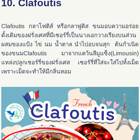
10. Clafoutis
Clafoutis กลาโฟติส์ หรือกลาฟูติส ขนมอบความอร่อย
ดั้งเดิมของฝรั่งเศสที่มีเชอร์รี่เป็นนางเอกวางเรียงบนส่วน
ผสมของแป้ง ไข่ นม น้ำตาล นำไปอบจนสุก ต้นกำเนิด
ของขนมClafoutis มาจากแคว้นลีมูแซ็ง(Limousin)
แหล่งปลูกเชอร์รี่ของฝรั่งเศส เชอร์รี่ที่ใส่จะใส่ไปทั้งเม็ด
เพราะเม็ดจะทำให้มีกลิ่นหอม