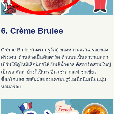
6. Crème Brulee
Crème Brulee(แครมบรูว์เล) ของหวานแสนอร่อยของ
ฝรั่งเศส ด้านล่างเป็นคัสตาร์ด ด้านบนเป็นคาราเมลถูก
เบิร์นให้ดูไหม้เล็กน้อยให้เป็นสีน้ำตาล คัสตาร์ดส่วนใหญ่
เป็นรสวนิลา บ้างก็เป็นรสอื่น เช่น กาแฟ ชาเขียว
ช็อกโกแลต รสสัมผัสของแครมบรูว์เลเนื้อนิ่มเนียนนุ่ม
หอมอร่อย