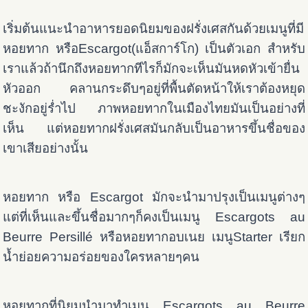
เริ่มต้นแนะนำอาหารยอดนิยมของฝรั่งเศสกันด้วยเมนูที่มี
หอยทาก หรือEscargot(แอ็สการ์โก) เป็นตัวเอก สำหรับ
เราแล้วถ้านึกถึงหอยทากทีไรก็มักจะเห็นมันหดหัวเข้ายื่น
หัวออก คลานกระดึบๆอยู่ที่พื้นตัดหน้าให้เราต้องหยุด
ชะงักอยู่ร่ำไป ภาพหอยทากในเมืองไทยมันเป็นอย่างที่
เห็น แต่หอยทากฝรั่งเศสมันกลับเป็นอาหารขึ้นชื่อของ
เขาเสียอย่างนั้น
หอยทาก หรือ Escargot มักจะนำมาปรุงเป็นเมนูต่างๆ
แต่ที่เห็นและขึ้นชื่อมากๆก็คงเป็นเมนู Escargots au
Beurre Persillé หรือหอยทากอบเนย เมนูStarter เรียก
น้ำย่อยความอร่อยของใครหลายๆคน
หอยทากที่นิยมนำมาทำเมนู Escargots au Beurre