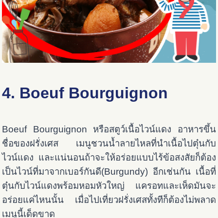
4. Boeuf Bourguignon
Boeuf Bourguignon หรือสตูว์เนื้อไวน์แดง อาหารขึ้น
ชื่อของฝรั่งเศส เมนูชวนน้ำลายไหลที่นำเนื้อไปตุ๋นกับ
ไวน์แดง และแน่นอนถ้าจะให้อร่อยแบบไร้ข้อสงสัยก็ต้อง
เป็นไวน์ที่มาจากเบอร์กันดี(Burgundy) อีกเช่นกัน เนื้อที่
ตุ๋นกับไวน์แดงพร้อมหอมหัวใหญ่ แครอทและเห็ดมันจะ
อร่อยแค่ไหนนั้น เมื่อไปเที่ยวฝรั่งเศสทั้งทีก็ต้องไม่พลาด
เมนูนี้เด็ดขาด