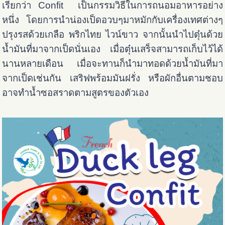
เรียกว่า Confit เป็นกรรมวิธีในการถนอมอาหารอย่าง
หนึ่ง โดยการนำน่องเป็ดอวบๆมาหมักกับเครื่องเทศต่างๆ
ปรุงรสด้วยเกลือ พริกไทย ไวน์ขาว จากนั้นนำไปตุ๋นด้วย
น้ำมันที่มาจากเป็ดนั่นเอง เมื่อตุ๋นเสร็จสามารถเก็บไว้ได้
นานหลายเดือน เมื่อจะทานก็นำมาทอดด้วยน้ำมันที่มา
จากเป็ดเช่นกัน เสริฟพร้อมมันฝรั่ง หรือผักอื่นตามชอบ
อาจทำน้ำซอสราดตามสูตรของตัวเอง