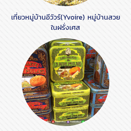
เที่ยวหมู่บ้านอีวัวร์(Yvoire) หมู่บ้านสวย
ในฝรั่งเศส