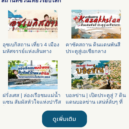
สถานที่ชวนเที่ยวรอบโลก
อุซเบกิสถาน เที่ยว 4 เมือง
คาซัคสถาน ดินแดนพันสี
มหัศจรรย์แห่งเส้นทาง
ประตูสู่เอเชียกลาง
สายไหม
ฝรั่งเศส | ล่องเรือชมแม่น้ำ
บอลข่าน | เปิดประตูสู่ 7 ดิน
แซน สัมผัสหัวใจแห่งปารีส
แดนบอลข่าน เสน่ห์ลับๆ ที่
ใจกลางมหกรรมโอลิมปิก
น่าไปเยือน
2024
ดูเพิ่มเติม