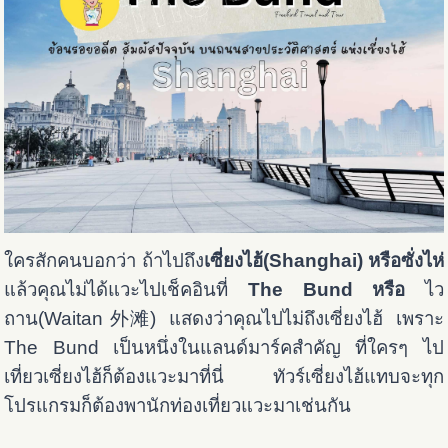
ใครสักคนบอกว่า ถ้าไปถึง
เซี่ยงไฮ้(Shanghai) หรือซั่งไห่
แล้วคุณไม่ได้แวะไปเช็คอินที่
The Bund หรือ
ไว
ถาน(Waitan 外滩) แสดงว่าคุณไปไม่ถึงเซี่ยงไฮ้ เพราะ
The Bund เป็นหนึ่งในแลนด์มาร์คสำคัญ ที่ใครๆ ไป
เที่ยวเซี่ยงไฮ้ก็ต้องแวะมาที่นี่ ทัวร์เซี่ยงไฮ้แทบจะทุก
โปรแกรมก็ต้องพานักท่องเที่ยวแวะมาเช่นกัน