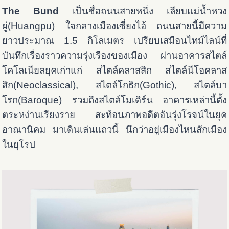
The Bund
เป็นชื่อถนนสายหนึ่ง เลียบแม่น้ำหวง
ผู่(Huangpu) ใจกลางเมืองเซี่ยงไฮ้ ถนนสายนี้มีความ
ยาวประมาณ 1.5 กิโลเมตร เปรียบเสมือนไทม์ไลน์ที่
บันทึกเรื่องราวความรุ่งเรืองของเมือง ผ่านอาคารสไตล์
โคโลเนียลยุคเก่าแก่ สไตล์คลาสสิก สไตล์นีโอคลาส
สิก(Neoclassical), สไตล์โกธิก(Gothic), สไตล์บา
โรก(Baroque) รวมถึงสไตล์โมเดิร์น อาคารเหล่านี้ตั้ง
ตระหง่านเรียงราย สะท้อนภาพอดีตอันรุ่งโรจน์ในยุค
อาณานิคม มาเดินเล่นแถวนี้ นึกว่าอยู่เมืองไหนสักเมือง
ในยุโรป