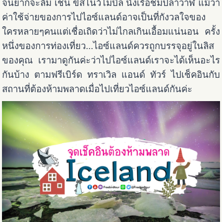
จนยากจะลืม เช่น ขี่สโนว์โมบิล นั่งเรือชมปลาวาฬ แม้ว่า
ค่าใช้จ่ายของการไปไอซ์แลนด์อาจเป็นที่กังวลใจของ
ใครหลายๆคนแต่เชื่อเถิดว่าไม่ไกลเกินเอื้อมแน่นอน ครั้ง
หนึ่งของการท่องเที่ยว...ไอซ์แลนด์ควรถูกบรรจุอยู่ในลิส
ของคุณ เรามาดูกันค่ะว่าไปไอซ์แลนด์เราจะได้เห็นอะไร
กันบ้าง ตามฟรีเบิร์ด ทราเวิล แอนด์ ทัวร์ ไปเช็คอินกับ
สถานที่ต้องห้ามพลาดเมื่อไปเที่ยวไอซ์แลนด์กันค่ะ