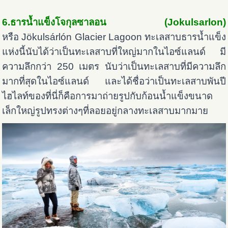
6.ธารน้ำแข็งโจกุลซาลอน (Jokulsarlon)
หรือ Jökulsárlón Glacier Lagoon ทะเลสาบธารน้ำแข็ง
แห่งนี้นับได้ว่าเป็นทะเลสาบที่ใหญ่มากในไอซ์แลนด์ มี
ความลึกกว่า 250 เมตร นับว่าเป็นทะเลสาบที่มีความลึก
มากที่สุดในไอซ์แลนด์ และได้ชื่อว่าเป็นทะเลสาบพันปี
ไฮไลท์ของที่นี่ก็คือการมาถ่ายรูปกับก้อนน้ำแข็งขนาด
เล็กใหญ่รูปทรงต่างๆที่ลอยอยู่กลางทะเลสาบมากมาย