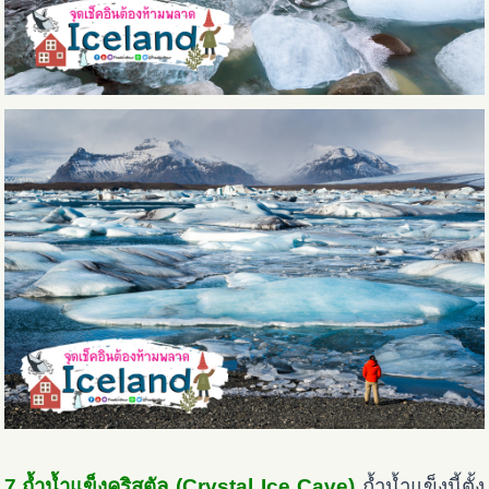
7.ถ้ำน้ำแข็งคริสตัล (Crystal Ice Cave)
ถ้ำน้ำแข็งนี้ตั้ง