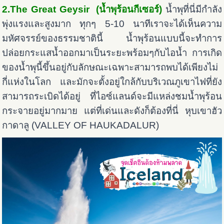
2.The Great Geysir (น้ำพุร้อนกีเซอร์)
น้ำพุที่นี่มีกำลัง
พุ่งแรงและสูงมาก ทุกๆ 5-10 นาทีเราจะได้เห็นความ
มหัศจรรย์ของธรรมชาตินี้ น้ำพุร้อนแบบนี้จะทำการ
ปล่อยกระแสน้ำออกมาเป็นระยะพร้อมๆกับไอน้ำ การเกิด
ของน้ำพุนี้ขึ้นอยู่กับลักษณะเฉพาะสามารถพบได้เพียงไม่
กี่แห่งในโลก และมักจะตั้งอยู่ใกล้กับบริเวณภูเขาไฟที่ยัง
สามารถระเบิดได้อยู่ ที่ไอซ์แลนด์จะมีแหล่งชมน้ำพุร้อน
กระจายอยู่มากมาย แต่ที่เด่นและดังก็ต้องที่นี่ หุบเขาฮัว
กาดาลู (VALLEY OF HAUKADALUR)