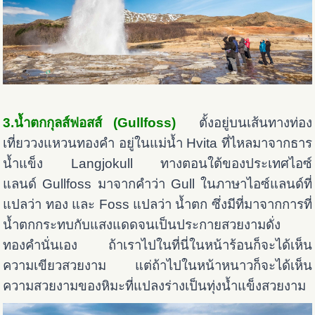
3.น้ำตกกุลส์ฟอสส์ (Gullfoss)
ตั้งอยู่บนเส้นทางท่อง
เที่ยววงแหวนทองคำ อยู่ในแม่น้ำ Hvita ที่ไหลมาจากธาร
น้ำแข็ง Langjokull ทางตอนใต้ของประเทศไอซ์
แลนด์ Gullfoss มาจากคำว่า Gull ในภาษาไอซ์แลนด์ที่
แปลว่า ทอง และ Foss แปลว่า น้ำตก ซึ่งมีที่มาจากการที่
น้ำตกกระทบกับแสงแดดจนเป็นประกายสวยงามดั่ง
ทองคำนั่นเอง
ถ้าเราไปในที่นี่ในหน้าร้อนก็จะได้เห็น
ความเขียวสวยงาม แต่ถ้าไปในหน้าหนาวก็จะได้เห็น
ความสวยงามของหิมะที่แปลงร่างเป็นทุ่งน้ำแข็งสวยงาม