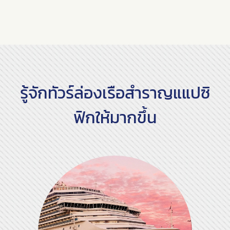
รู้จักทัวร์ล่องเรือสำราญแแปซิ
ฟิกให้มากขึ้น