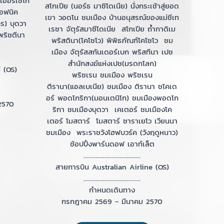
เฮอร์เซโก
สโกเปีย (นอร์ธ มาซิโดเนีย) นั่งกระเช้าสู่ยอด
ลอฟนิค
เขา วอดโน ชมเมือง บ้านอนุสรณ์ของแม่ชีเท
ร) บุดวา
เรซา จัตุรัสมาซีโดเนีย สโกเปีย ถ้ำกาดิเม
ริชตีนา
พริสตินา(โคโซโว) พิพิธภัณฑ์โคโซโว ชม
เมือง จัตุรัสสกันเดอร์เบก พริสทีนา เปช
สำนักสงฆ์แห่งเปช(มรดกโลก)
 (OS)
พริซเรน ชมเมือง พริซเรน
ติรานา(แอลเบเนีย) ชมเมือง ติรานา ชโคเด
อร์ พอดโกริกา(มอนเตนิโก) ชมเมืองพอดโก
2570
ริกา ชมเมืองบุดวา เคเตอร์ ชมเมืองโค
เตอร์ โมสตาร์ โมสตาร์ ซาราเยโว เวียนนา
ชมเมือง พระราชวังโฮฟบวร์ค (วังฤดูหนาว)
ช้อปปิ้งพาร์นดอฟ เอาท์เล็ต
......................................
สายการบิน Australian Airline (OS)
......................................
กำหนดเดินทาง
กรกฎาคม 2569 - มีนาคม 2570