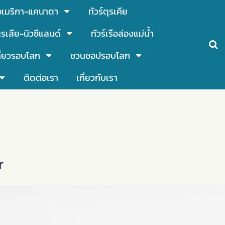
์อเมริกา-แคนาดา
ทัวร์ตุรเคีย
รเลีย-นิวซีแลนด์
ทัวร์เรือล่องแม่น้ำ
ี่ยวรอบโลก
ชวนชอปรอบโลก
ติดต่อเรา
เกี่ยวกับเรา
r