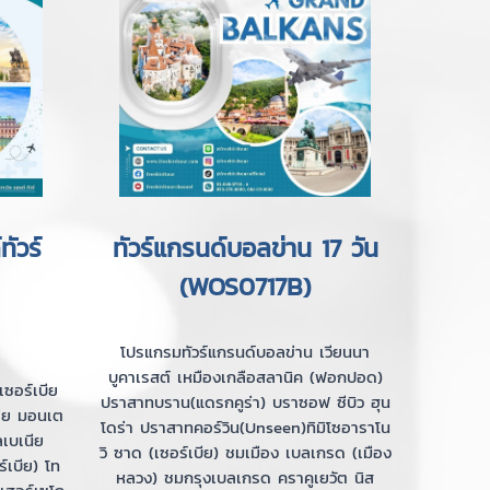
ัวร์
ทัวร์แกรนด์บอลข่าน 17 วัน
(WOS0717B)
โปรแกรมทัวร์แกรนด์บอลข่าน เวียนนา
บูคาเรสต์ เหมืองเกลือสลานิค (ฟอกปอด)
ซอร์เบีย
ปราสาทบราน(แดรกคูร่า) บราซอฟ ซีบิว ฮุน
ชีย มอนเต
โดร่า ปราสาทคอร์วิน(Unseen)ทิมิโซอาราโน
เบเนีย
วิ ซาด (เซอร์เบีย) ชมเมือง เบลเกรด (เมือง
์เบีย) โท
หลวง) ชมกรุงเบลเกรด คราคูเยวัต นิส