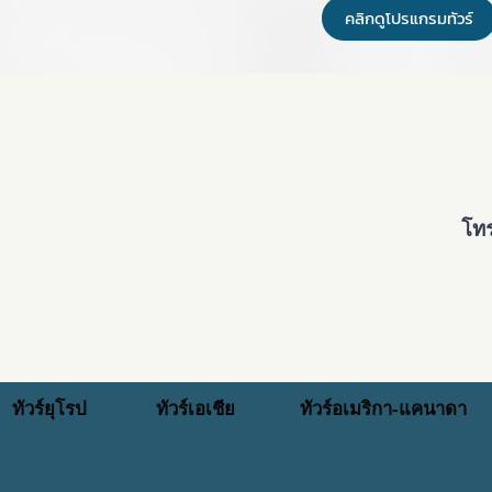
คลิกดูโปรแกรมทัวร์
โทร
ทัวร์ยุโรป
ทัวร์เอเชีย
ทัวร์อเมริกา-แคนาดา