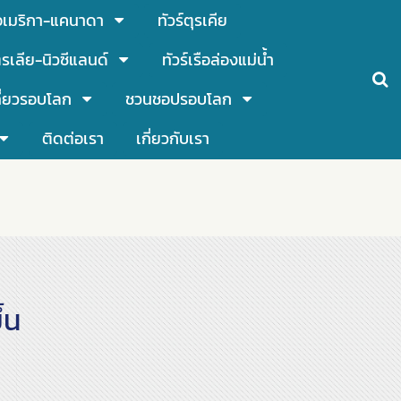
์อเมริกา-แคนาดา
ทัวร์ตุรเคีย
รเลีย-นิวซีแลนด์
ทัวร์เรือล่องแม่น้ำ
ี่ยวรอบโลก
ชวนชอปรอบโลก
ติดต่อเรา
เกี่ยวกับเรา
้น