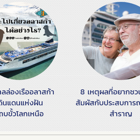
าลล่องเรืออลาสก้า
8 เหตุผลที่อยากช
ินแดนแห่งฝัน
สัมผัสกับประสบการณ์
ถบขั้วโลกเหนือ
สำราญ