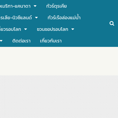
์อเมริกา-แคนาดา
ทัวร์ตุรเคีย
รเลีย-นิวซีแลนด์
ทัวร์เรือล่องแม่น้ำ
ี่ยวรอบโลก
ชวนชอปรอบโลก
ติดต่อเรา
เกี่ยวกับเรา