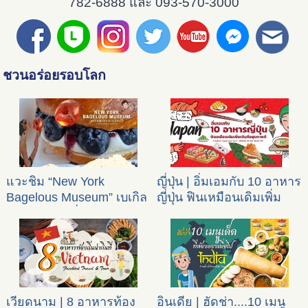
782-6888 และ 093-570-3000
ชวนอร่อยรอบโลก
แวะชิม “New York
ญี่ปุ่น | อิ่มเอมกับ 10 อาหาร
Bagelous Museum” เบเกิล
ญี่ปุ่น ฟินเหมือนเดิมเพิ่ม
สุดฮิตกลางเซี่ยงไฮ้
เติมคือสุขภาพดี
เวียดนาม | 8 อาหารท้อง
อินเดีย | ฮัดช่า....10 เมนู