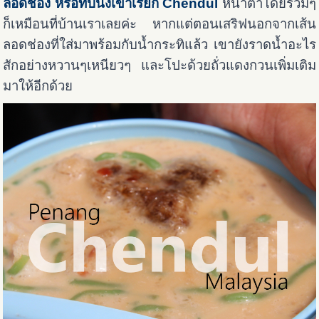
ลอดช่อง หรือที่ปีนังเขาเรียก Chendul
หน้าตาโดยรวมๆ
ก็เหมือนที่บ้านเราเลยค่ะ หากแต่ตอนเสริฟนอกจากเส้น
ลอดช่องที่ใส่มาพร้อมกับน้ำกระทิแล้ว เขายังราดน้ำอะไร
สักอย่างหวานๆเหนียวๆ และโปะด้วยถั่วแดงกวนเพิ่มเติม
มาให้อีกด้วย