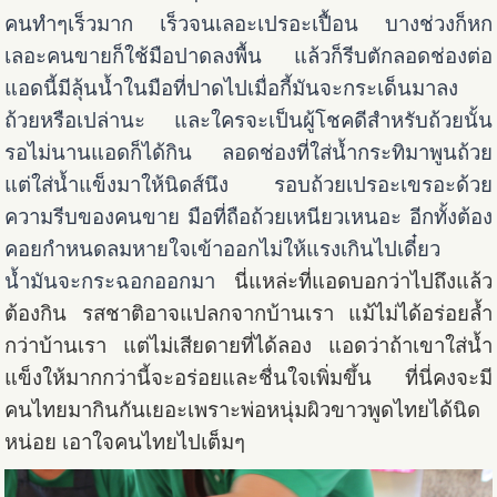
คนทำๆเร็วมาก เร็วจนเลอะเปรอะเปื้อน บางช่วงก็หก
เลอะคนขายก็ใช้มือปาดลงพื้น แล้วก็รีบตักลอดช่องต่อ
แอดนี้มีลุ้นน้ำในมือที่ปาดไปเมื่อกี้มันจะกระเด็นมาลง
ถ้วยหรือเปล่านะ และใครจะเป็นผู้โชคดีสำหรับถ้วยนั้น
รอไม่นานแอดก็ได้กิน ลอดช่องที่ใส่น้ำกระทิมาพูนถ้วย
แต่ใส่น้ำแข็งมาให้นิดส์นึง รอบถ้วยเปรอะเขรอะด้วย
ความรีบของคนขาย มือที่ถือถ้วยเหนียวเหนอะ อีกทั้งต้อง
คอยกำหนดลมหายใจเข้าออกไม่ให้แรงเกินไปเดี๋ยว
น้ำมันจะกระฉอกออกมา
นี่แหล่ะที่แอดบอกว่าไปถึงแล้ว
ต้องกิน รสชาติอาจแปลกจากบ้านเรา แม้ไม่ได้อร่อยล้ำ
กว่าบ้านเรา แต่ไม่เสียดายที่ได้ลอง แอดว่าถ้าเขาใส่น้ำ
แข็งให้มากกว่านี้จะอร่อยและชื่นใจเพิ่มขึ้น
ที่นี่คงจะมี
คนไทยมากินกันเยอะเพราะพ่อหนุ่มผิวขาวพูดไทยได้นิด
หน่อย เอาใจคนไทยไปเต็มๆ