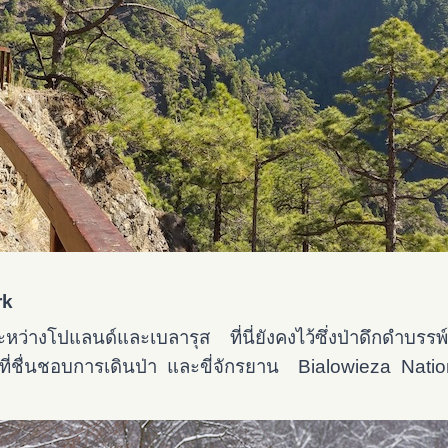
rk
ว่างโปแลนด์และเบลารุส ที่นี่ยังคงไว้ซึ่งป่าดึกดำบรรพ์ที่เก
ี่ที่ชื่นชอบการเดินป่า และขี่จักรยาน Bialowieza Nation