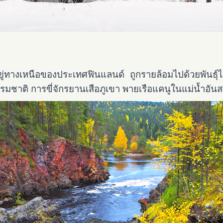
ู่ทางเหนือของประเทศฟินแลนด์ ถูกรายล้อมไปด้วยพันธุ์ไม
รมชาติ การ
ขี่จักรยานเสือภูเขา พายเรือแคนูในแม่น้ำอั