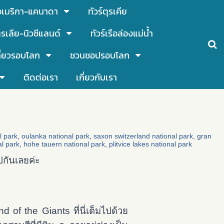
์อเมริกา-แคนาดา
ทัวร์ตุรเคีย
รเลีย-นิวซีแลนด์
ทัวร์เรือล่องแม่น้ำ
ี่ยวรอบโลก
ชวนชอปรอบโลก
ติดต่อเรา
เกี่ยวกับเรา
l park
,
oulanka national park
,
saxon switzerland national park
,
gran
al park
,
hohe tauern national park
,
plitvice lakes national park
ปกันเลยค่ะ
 of the Giants ที่นี่เต็มไปด้วย