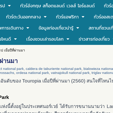
โรป
ทัวร์อังกฤษ สก็อตแลนด์ เวลส์ ไอร์แลนด์
ทัวร
ทัวร์ตะวันออกกลาง
ทัวร์แอฟริกา
ทัวร์ออสเต
พการเดินทาง
ข้อมูลท่องเที่ยวน่ารู้
สถานที่ชวนเท
นไหนดี
เรื่องชวนเล่ารอบโลก
ข่าวสารท่องเที่ยว
ป เมื่อปีที่ผ่านมา
ี่ผ่านมา
ict national park
,
caldera de taburiente national park
,
bialowieza nationa
trossachs
,
ordesa national park
,
vatnajokull national park
,
triglav nation
ดอันดับของ Touropia เมื่อปีที่ผ่านมา (2560) สนใจที่ไหนไ
Park
งนี้ตั้งอยู่ในประเทศนอร์เวย์ ได้รับการขนานนามว่า Land