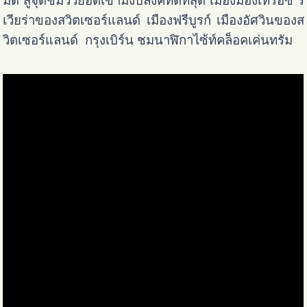
มิดิ สู่จุดชมวิวยอดเขามงบลังค์ที่ดีที่สุด เมืองมองเทรอซ์ ริ
เวียร่าของสวิตเซอร์แลนด์ เมืองฟรีบูรก์ เมืองอัศวินของส
วิตเซอร์แลนด์ กรุงเบิร์น ชมนาฬิกาไซ้ท์คล็อคเค่นทรัม