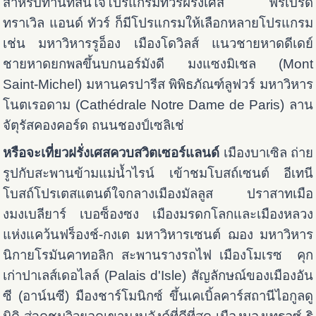
สำหรับท่านที่สนใจโปรแกรมทัวร์ฝรั่งเศส ฟรีเบิร์ด
ทราเวิล แอนด์ ทัวร์ ก็มีโปรแกรมให้เลือกหลายโปรแกรม
เช่น มหาวิหารรูอ็อง เมืองโดวิลส์ แนวชายหาดดีเดย์
ชายหาดยกพลขึ้นบกนอร์มังดี มงแซงมิเชล (Mont
Saint-Michel) มหานครปารีส พิพิธภัณฑ์ลูฟวร์ มหาวิหาร
โนตเรอดาม (Cathédrale Notre Dame de Paris) ลาน
จัตุรัสคองคอร์ด ถนนชองป์เซลิเช่
หรือจะเที่ยวฝรั่งเศสควบสวิตเซอร์แลนด์
เมืองบาเซิล ถ่าย
รูปกับสะพานข้ามแม่น้ำไรน์ เข้าชมโบสถ์เซนต์ อีเทนี
โบสถ์โปรเตสแตนต์ใจกลางเมืองมัลลูส ปราสาทเมือ
งมงเบลียาร์ เบอซ็องซง เมืองมรดกโลกและเมืองหลวง
แห่งแคว้นฟร็องช์-กงเต มหาวิหารเซนต์ ฌอง มหาวิหาร
นิกายโรมันคาทอลิก สะพานรางรถไฟ เมืองโมเรซ คุก
เก่าปาเลส์เดอไลล์ (Palais d'Isle) สัญลักษณ์ของเมืองอัน
ซี (อาน์นซี) มืองชาร์โมนิกซ์ ขึ้นเคเบิ้ลคาร์สถานีไอกูลดู