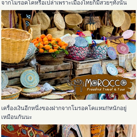
จากโมรอคโคหรือเปล่าเพราะเมืองไทยก็มีสวยๆทั้งนั้น
เครื่องเงินอีกหนึ่งของฝากจากโมรอคโคแหม!!หนักอยู่
เหมือนกันนะ