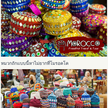
หมวกถักแบบนี้หาไม่ยากที่โมรอคโค