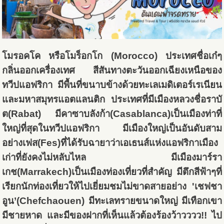
โมรอคโค หรือโมร็อกโก (Morocco)
ประเทศชื่อเก๋ๆ
กลิ่นออกเครื่องเทศ สีสันทางตะวันออกเฉียงเหนือของ
ทวีปแอฟริกา มีพื้นที่ขนาบข้างด้วยทะเลเมดิเตอร์เรเนียน
และมหาสมุทรแอตแลนติก ประเทศที่มีเมืองหลวงชื่อราบั
ต(Rabat) มีคาซาบลังก้า(Casablanca)เป็นเมืองท่าที่
ใหญ่ที่สุดในทวีปแอฟริกา มีเมืองใหญ่เป็นอันดับสาม
อย่างเฟส(Fes)ที่ได้รับฉายาว่าเอเธนส์แห่งแอฟริกาเมือง
เก่าที่ยังคงไม่หลับไหล มีเมืองมาร์รา
เกช(Marrakech)เป็นเมืองท่องเที่ยวที่สำคัญ มีตึกสีฟ้าๆที่
เรียกนักท่องเที่ยวให้ไปเยี่ยมชมไม่ขาดสายอย่าง 'เชฟชา
อูน’(Chefchaouen) มี
ทะเลทรายขนาดใหญ่ มีเทือกเขา
มีชายหาด และมีของฝากที่เห็นแล้วต้องร้องว้าวววว!! ไป