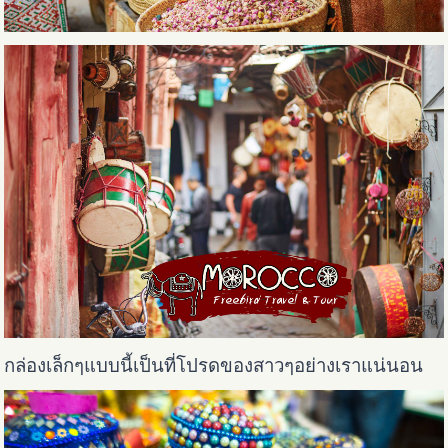
กล่องเล็กๆแบบนี้เป็นที่โปรดของสาวๆอย่างเราแน่นอน