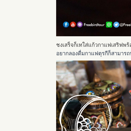
ชงเสร็จก็เทใส่แก้วกาแฟเสริฟพ
อยากลองดื่มกาแฟตุรกีก็สามารถหาด