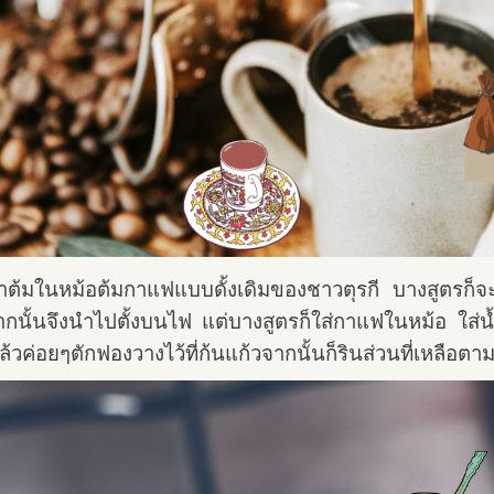
าต้มในหม้อต้มกาแฟแบบดั้งเดิมของชาวตุรกี บางสูตรก็จะ
ากนั้นจึงนำไปตั้งบนไฟ แต่บางสูตรก็ใส่กาแฟในหม้อ ใส่
้วค่อยๆตักฟองวางไว้ที่ก้นแก้วจากนั้นก็รินส่วนที่เหลือตา