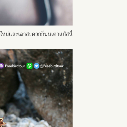
คใหม่และเอาสะดวกก็บนเตาแก๊สนี่