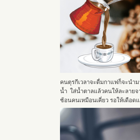
คนตุรกีเวลาจะดื่มกาแฟก็จะนำม
น้ำ ใส่น้ำตาลแล้วคนให้ละลายจ
ช้อนคนเหมือนเคี่ยว รอให้เดือดแล