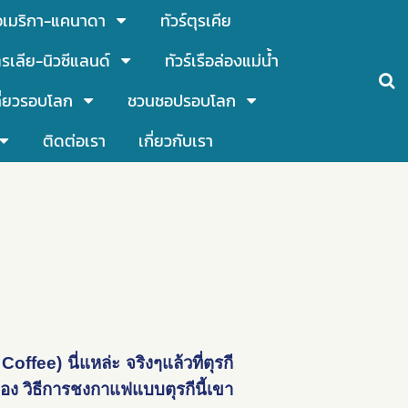
์อเมริกา-แคนาดา
ทัวร์ตุรเคีย
รเลีย-นิวซีแลนด์
ทัวร์เรือล่องแม่น้ำ
ี่ยวรอบโลก
ชวนชอปรอบโลก
ติดต่อเรา
เกี่ยวกับเรา
offee) นี่แหล่ะ จริงๆแล้วที่ตุรกี
นเอง วิธีการชงกาแฟแบบตุรกีนี้เขา