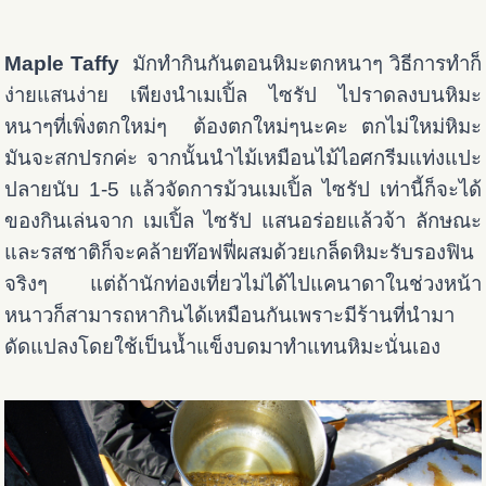
Maple Taffy
มักทำกินกันตอนหิมะตกหนาๆ วิธีการทำก็
ง่ายแสนง่าย เพียงนำเมเปิ้ล ไซรัป ไปราดลงบนหิมะ
หนาๆที่เพิ่งตกใหม่ๆ ต้องตกใหม่ๆนะคะ ตกไม่ใหม่หิมะ
มันจะสกปรกค่ะ จากนั้นนำไม้เหมือนไม้ไอศกรีมแท่งแปะ
ปลายนับ 1-5 แล้วจัดการม้วนเมเปิ้ล ไซรัป เท่านี้ก็จะได้
ของกินเล่นจาก เมเปิ้ล ไซรัป แสนอร่อยแล้วจ้า ลักษณะ
และรสชาติก็จะคล้ายท๊อฟฟี่ผสมด้วยเกล็ดหิมะรับรองฟิน
จริงๆ แต่ถ้านักท่องเที่ยวไม่ได้ไปแคนาดาในช่วงหน้า
หนาวก็สามารถหากินได้เหมือนกันเพราะมีร้านที่นำมา
ดัดแปลงโดยใช้เป็นน้ำแข็งบดมาทำแทนหิมะนั่นเอง