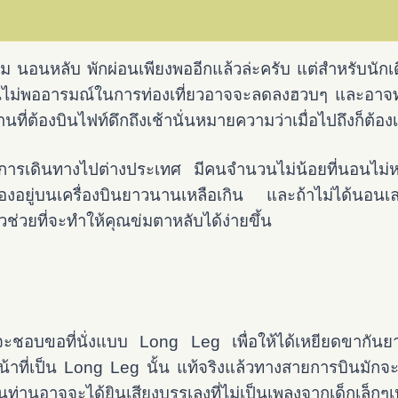
่ม นอนหลับ พักผ่อนเพียงพออีกแล้วล่ะครับ แต่สำหรับนักเ
นไม่พออารมณ์ในการท่องเที่ยวอาจจะลดลงฮวบๆ และอาจท
านที่ต้องบินไฟท์ดึกถึงเช้านั่นหมายความว่าเมื่อไปถึงก็ต้อง
งการเดินทางไปต่างประเทศ มีคนจำนวนไม่น้อยที่นอนไม่หลั
ราต้องอยู่บนเครื่องบินยาวนานเหลือเกิน และถ้าไม่ได้น
วช่วยที่จะทำให้คุณข่มตาหลับได้ง่ายขึ้น
ั่งจะชอบขอที่นั่งแบบ Long Leg เพื่อให้ได้เหยียดขากันยาว
หน้าที่เป็น Long Leg นั้น แท้จริงแล้วทางสายการบินมักจะเผ
นั้นท่านอาจจะได้ยินเสียงบรรเลงที่ไม่เป็นเพลงจากเด็กเล็กๆเ