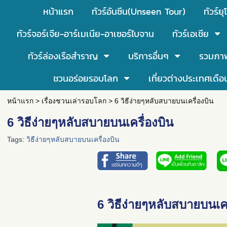
หน้าแรก
ทัวร์อันซีน(Unseen Tour)
ทัวร์ยุ
ทัวร์จอร์เจีย-อาร์เมเนีย-อาเซอร์ไบจาน
ทัวร์เอเชีย
ทัวร์ล่องเรือสำราญ
บริการอื่นๆ
รวมภา
ชวนอร่อยรอบโลก
เที่ยวต่างประเทศเดือ
หน้าแรก
>
เรื่องชวนเล่ารอบโลก
>
6 วิธีง่ายๆหลับสบายบนเครื่องบิน
6 วิธีง่ายๆหลับสบายบนเครื่องบิน
Tags:
วิธีง่ายๆหลับสบายบนเครื่องบิน
6 วิธีง่ายๆหลับสบายบนเครื