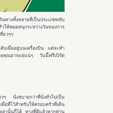
ดินทางทั้งหลายที่เป็นประเภทหลับ
ำให้หมดสนุกระหว่างวันของการ
เที่ยวๆๆ
บเมื่ออยู่บนเครื่องบิน แต่จะทำ
อนเลยคุณอาจแย่แน่ๆ
วันนี้ฟรีเบิร์ด
ๆ นั่งสบายกว่าที่นั่งทั่วไปเป็น
ื่อที่ไว้สำหรับให้ครอบครัวที่เดิน
หล่านั้นก็ได้ ทางที่ดีแล้วหากท่าน