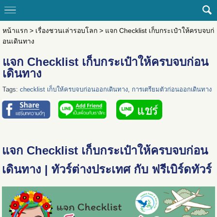
หน้าแรก
>
เรื่องชวนเล่ารอบโลก
>
แจก Checklist เก็บกระเป๋าให้ครบจบก่
อนเดินทาง
แจก Checklist เก็บกระเป๋าให้ครบจบก่อน
เดินทาง
Tags:
checklist เก็บให้ครบจบก่อนออกเดินทาง
,
การเตรียมตัวก่อนออกเดินทาง
แจก Checklist เก็บกระเป๋าให้ครบจบก่อน
เดินทาง | ทัวร์ต่างประเทศ กับ ฟรีเบิร์ดทัวร์