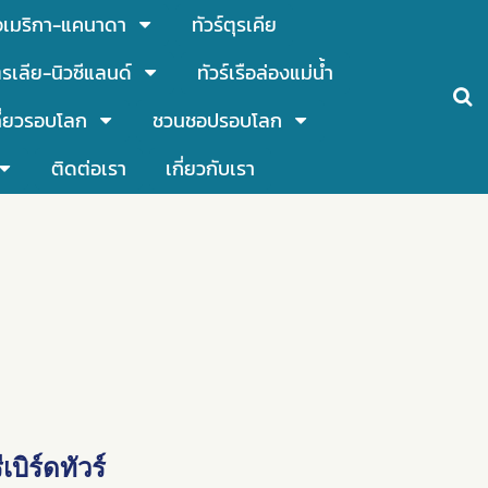
์อเมริกา-แคนาดา
ทัวร์ตุรเคีย
รเลีย-นิวซีแลนด์
ทัวร์เรือล่องแม่น้ำ
ี่ยวรอบโลก
ชวนชอปรอบโลก
ติดต่อเรา
เกี่ยวกับเรา
บิร์ดทัวร์