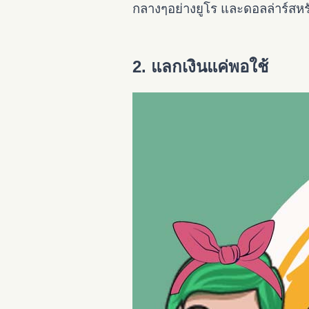
กลางๆอย่างยูโร และดอลล่าร์สหร
2. แลกเงินแค่พอใช้