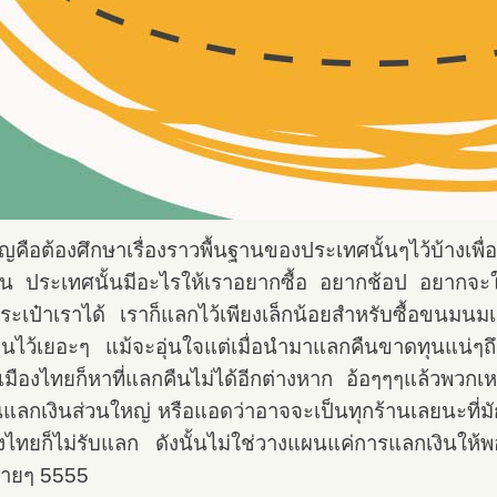
ัญคือต้องศึกษาเรื่องราวพื้นฐานของประเทศนั้นๆไว้บ้างเพ
ช่น ประเทศนั้นมีอะไรให้เราอยากซื้อ อยากช้อป อยากจะใช้
ะเป๋าเราได้ เราก็แลกไว้เพียงเล็กน้อยสำหรับซื้อขนมนม
นไว้เยอะๆ แม้จะอุ่นใจแต่เมื่อนำมาแลกคืนขาดทุนแน่ๆถึงต
เมืองไทยก็หาที่แลกคืนไม่ได้อีกต่างหาก อ้อๆๆๆแล้วพวกเหรี
แลกเงินส่วนใหญ่ หรือแอดว่าอาจจะเป็นทุกร้านเลยนะที่มัก
องไทยก็ไม่รับแลก ดังนั้นไม่ใช่วางแผนแค่การแลกเงินให้
ท้ายๆ 5555