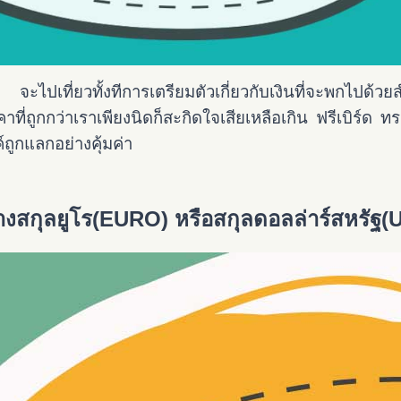
งใหญ่ จะไปเที่ยวทั้งทีการเตรียมตัวเกี่ยวกับเงินที่จะพกไป
่ถูกกว่าเราเพียงนิดก็สะกิดใจเสียเหลือเกิน ฟรีเบิร์ด ทรา
์ถูกแลกอย่างคุ้มค่า
างสกุลยูโร(EURO) หรือสกุลดอลล่าร์สหรัฐ(