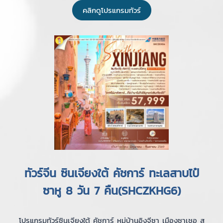
คลิกดูโปรแกรมทัวร์
ทัวร์จีน ซินเจียงใต้ คัชการ์ ทะเลสาบไป๋
ซาหู 8 วัน 7 คืน(SHCZKHG6)
โปรแกรมทัวร์ซินเจียงใต้ คัชการ์ หมู่บ้านอิงจีซา เมืองซาเชอ สุ