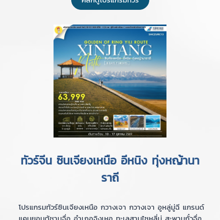
ทัวร์จีน ซินเจียงเหนือ อีหนิง ทุ่งหญ้านา
ราถี
โปรแกรมทัวร์ซินเจียงเหนือ กวางเจา กวางเจา อูหลู่มู่ฉี แกรนด์
แคนยอนตู้ชานจื่อ อำเภอจิงเหอ ทะเลสาบไซหลี่มู่ สะพานกั๋วจื่อ