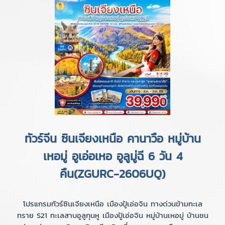
ทัวร์จีน ซินเจียงเหนือ คานาวือ หมู่บ้าน
เหอมู่ อูเอ่อเหอ อูลูมู่ฉี 6 วัน 4
คืน(ZGURC-2606UQ)
โปรแกรมทัวร์ซินเจียงเหนือ เมืองปู้เอ่อจิน ทางด่วนข้ามทะเล
ทราย S21 ทะเลสาบอูลูกุนหู เมืองปู้เอ่อจิน หมู่บ้านเหอมู่ บ้านชน