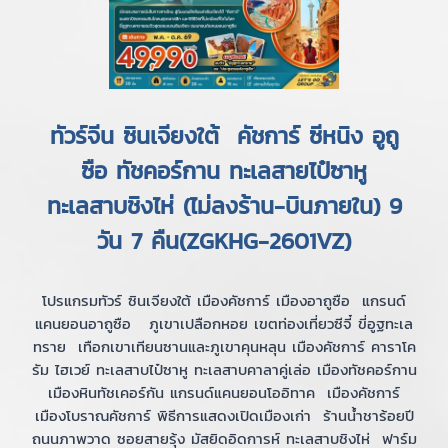
ทัวร์จีน ซินเจียงใต้ คัชการ์ ซีหนิง อูถู
ซือ ทัชคอร์กาน ทะเลสายไป๋ซาหู
ทะเลสาบชิงไห่ (ไม่ลงร้าน-บินภายใน) 9
วัน 7 คืน(ZGKHG-2601VZ)
โปรแกรมทัวร์ ซินเจียงใต้ เมืองคัชการ์ เมืองอาถูซือ แกรนด์
แคนยอนอาถูซือ ภูเขาเปลือกหอย เขตท่องเที่ยวซีจี๋ ขี่อูฐทะเล
ทราย เทือกเขาเทียนซานและภูเขาคุนหลุน เมืองคัชการ์ คาราโค
รัม ไฮเวย์ ทะเลสาบไป๋ซาหู ทะเลสาบคาลาคู่เล่อ เมืองทัชคอร์กาน
เมืองหินทัชเคอร์กัน แกรนด์แคนยอนโออิทาค เมืองคัชการ์
เมืองโบราณคัชการ์ พิธีการแสดงเปิดเมืองเก่า ร้านน้ำชาร้อยปี
ถนนภาพวาด ซอยสายรุ้ง มัสยิดอิดการห์ ทะเลสาบชิงไห่ ฟาร์ม