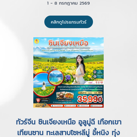
1 - 8 กรกฎาคม 2569
คลิกดูโปรแกรมทัวร์
ทัวร์จีน ซินเจียงเหนือ อูลูมู่ฉี เทือกเขา
เทียนซาน ทะเลสาบไซหลีมู่ อี้หนิง ทุ่ง