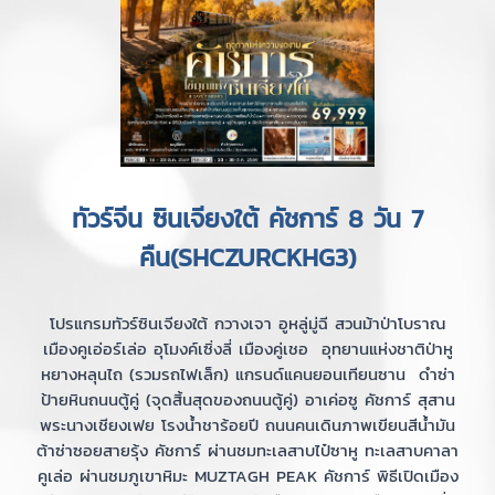
ทัวร์จีน ซินเจียงใต้ คัชการ์ 8 วัน 7
คืน(SHCZURCKHG3)
โปรแกรมทัวร์ซินเจียงใต้ กวางเจา อูหลู่มู่ฉี สวนม้าป่าโบราณ
เมืองคูเอ่อร์เล่อ อุโมงค์เซิ่งลี่ เมืองคู่เชอ อุทยานแห่งชาติป่าหู
หยางหลุนไถ (รวมรถไฟเล็ก) แกรนด์แคนยอนเทียนซาน ดำซ่า
ป้ายหินถนนตู้คู่ (จุดสิ้นสุดของถนนตู้คู่) อาเค่อซู คัชการ์ สุสาน
พระนางเชียงเฟย โรงน้ำชาร้อยปี ถนนคนเดินภาพเขียนสีน้ำมัน
ต้าซ่าซอยสายรุ้ง คัชการ์ ผ่านชมทะเลสาบไป๋ซาหู ทะเลสาบคาลา
คูเล่อ ผ่านชมภูเขาหิมะ MUZTAGH PEAK คัชการ์ พิธีเปิดเมือง