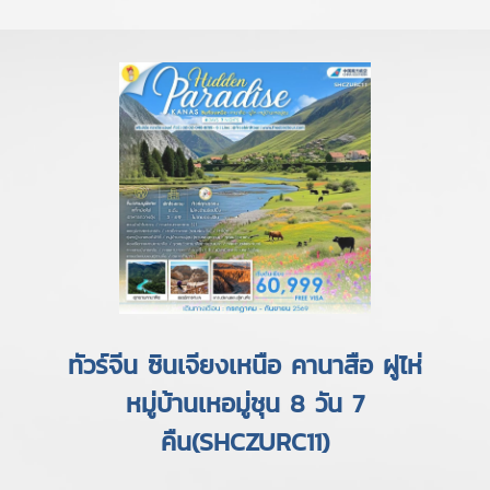
ทัวร์จีน ซินเจียงเหนือ คานาสือ ฝูไห่
หมู่บ้านเหอมู่ชุน 8 วัน 7
คืน(SHCZURC11)