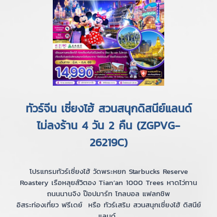
ทัวร์จีน เซี่ยงไฮ้ สวนสนุกดิสนีย์แลนด์
ไม่ลงร้าน 4 วัน 2 คืน (ZGPVG-
26219C)
โปรแกรมทัวร์เซี่ยงไฮ้ วัดพระหยก Starbucks Reserve
Roastery เรือหลุยส์วิตอง Tian’an 1000 Trees หาดไว่ทาน
ถนนนานจิง ป๊อปมาร์ท โกลบอล แฟลกชิพ
อิสระท่องเที่ยว ฟรีเดย์ หรือ ทัวร์เสริม สวนสนุกเซี่ยงไฮ้ ดิสนีย์
แลนด์