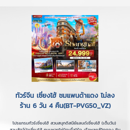
ทัวร์จีน เซี่ยงไฮ้ ชมแพนด้าแดง ไม่ลง
ร้าน 6 วัน 4 คืน(BT-PVG50_VZ)
โปรแกรมทัวร์เซี่ยงไฮ้ สวนสนุกดิสนีย์แลนด์เซี่ยงไฮ้ (เต็มวัน)
สวนสัตว์ป่าเซี่ยงไฮ้ ถนนหวยไห่มิดเดิ้ลโร้ด เรือหลุยส์วิตตอง ซิน