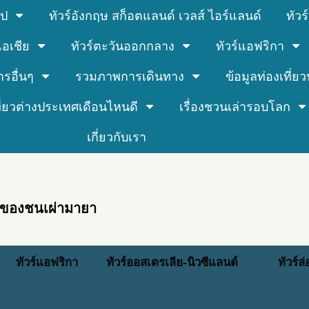
รป
ทัวร์อังกฤษ สก็อตแลนด์ เวลส์ ไอร์แลนด์
ทัว
์เอเชีย
ทัวร์ตะวันออกกลาง
ทัวร์แอฟริกา
ารอื่นๆ
รวมภาพการเดินทาง
ข้อมูลท่องเที่ยวน
ที่ยวต่างประเทศเดือนไหนดี
เรื่องชวนเล่ารอบโลก
เกี่ยวกับเรา
วงของชนเผ่ามายา
ทัวร์แอฟริกา
ทัวร์ออสเตรเลีย-นิวซีแลนด์
ทัวร์ล